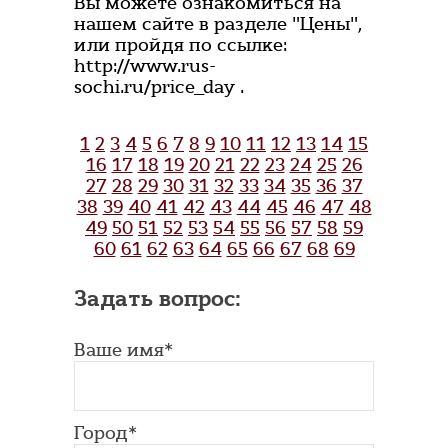
Вы можете ознакомиться на
нашем сайте в разделе "Цены",
или пройдя по ссылке:
http://www.rus-
sochi.ru/price_day .
1
2
3
4
5
6
7
8
9
10
11
12
13
14
15
16
17
18
19
20
21
22
23
24
25
26
27
28
29
30
31
32
33
34
35
36
37
38
39
40
41
42
43
44
45
46
47
48
49
50
51
52
53
54
55
56
57
58
59
60
61
62
63
64
65
66
67
68
69
Задать вопрос:
Ваше имя*
Город*