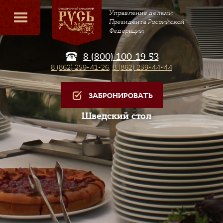
Управление делами
Президента Российской
Федерации
8 (800) 100-19-53
8 (862) 259-41-26
,
8 (862) 259-44-44
ЗАБРОНИРОВАТЬ
Шведский стол