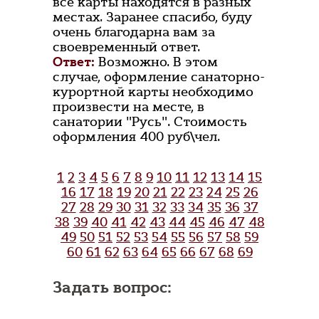
все карты находятся в разных
местах. Заранее спасибо, буду
очень благодарна вам за
своевременный ответ.
Ответ:
Возможно. В этом
случае, оформление санаторно-
курортной карты необходимо
произвести на месте, в
санатории "Русь". Стоимость
оформления 400 руб\чел.
1
2
3
4
5
6
7
8
9
10
11
12
13
14
15
16
17
18
19
20
21
22
23
24
25
26
27
28
29
30
31
32
33
34
35
36
37
38
39
40
41
42
43
44
45
46
47
48
49
50
51
52
53
54
55
56
57
58
59
60
61
62
63
64
65
66
67
68
69
Задать вопрос: