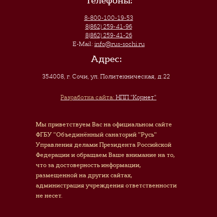
Телефоны:
8-800-100-19-53
8(862) 259-41-96
8(862) 259-41-26
E-Mail:
info@rus-sochi.ru
Адрес:
354008, г. Сочи
,
ул. Политехническая, д.22
Разработка сайта:
НПП "Корнет"
Мы приветствуем Вас на официальном сайте
ФГБУ "Объединённый санаторий "Русь"
Управления делами Президента Российской
Федерации и обращаем Ваше внимание на то,
что за достоверность информации,
размещенной на других сайтах,
администрация учреждения ответственности
не несет.