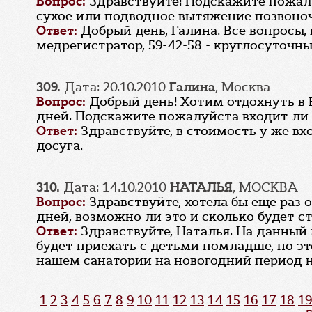
Вопрос:
Здравствуйте! Подскажите пожалу
сухое или подводное вытяжение позвоноч
Ответ:
Добрый день, Галина. Все вопросы,
медрегистратор, 59-42-58 - круглосуточн
309.
Дата: 20.10.2010
Галина
, Москва
Вопрос:
Добрый день! Хотим отдохнуть в В
дней. Подскажите пожалуйста входит ли 
Ответ:
Здравствуйте, в стоимость у же в
досуга.
310.
Дата: 14.10.2010
НАТАЛЬЯ
, МОСКВА
Вопрос:
Здравствуйте, хотела бы еще раз 
дней, возможно ли это и сколько будет ст
Ответ:
Здравствуйте, Наталья. На данный
будет приехать с детьми помладше, но э
нашем санатории на новогодний период н
1
2
3
4
5
6
7
8
9
10
11
12
13
14
15
16
17
18
19