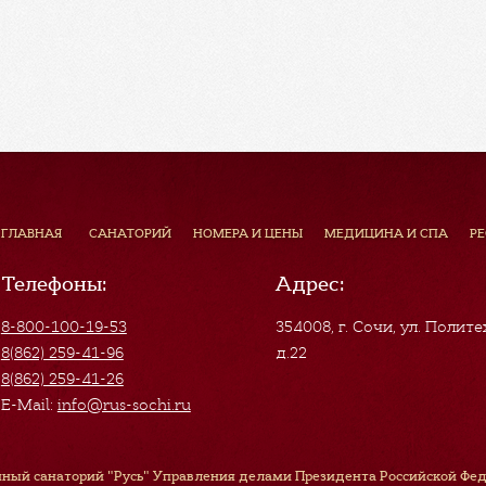
ГЛАВНАЯ
САНАТОРИЙ
НОМЕРА И ЦЕНЫ
МЕДИЦИНА И СПА
Р
Телефоны:
Адрес:
8-800-100-19-53
354008, г. Сочи
,
ул. Полите
8(862) 259-41-96
д.22
8(862) 259-41-26
E-Mail:
info@rus-sochi.ru
ный санаторий "Русь" Управления делами Президента Российской Феде