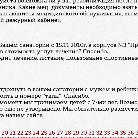
йста возможна ли у вас реабилитация после пе
ника. Какие мед. документы необходимо взять 
 касающиеся медицинского обслуживания, вы може
ый дежурный кабинет.
ашем санатории с 15.11.2010г. в корпусе №3 "П
в стоимость услуг лечение? Спасибо.
ходит лечение, питание, пользование спортив
отдохнуть в вашем санатории с мужем и ребенком
оить в номере "твин". Спасибо.
 момент мы принимаем детей с 7-ми лет. Возм
то еще не утверждено. Мы обязательно размес
а нашем сайте.
20
21
22
23
24
25
26
27
28
29
30
31
32
33
34
35
36