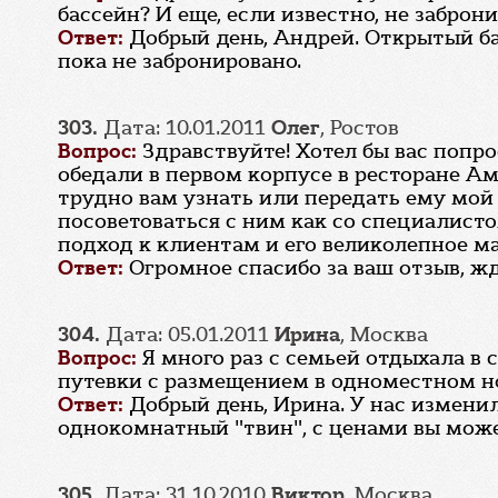
бассейн? И еще, если известно, не забро
Ответ:
Добрый день, Андрей. Открытый ба
пока не забронировано.
303.
Дата: 10.01.2011
Олег
, Ростов
Вопрос:
Здравствуйте! Хотел бы вас попр
обедали в первом корпусе в ресторане Ам
трудно вам узнать или передать ему мой 
посоветоваться с ним как со специалист
подход к клиентам и его великолепное ма
Ответ:
Огромное спасибо за ваш отзыв, жд
304.
Дата: 05.01.2011
Ирина
, Москва
Вопрос:
Я много раз с семьей отдыхала в 
путевки с размещением в одноместном но
Ответ:
Добрый день, Ирина. У нас измени
однокомнатный "твин", с ценами вы можете
305.
Дата: 31.10.2010
Виктор
, Москва