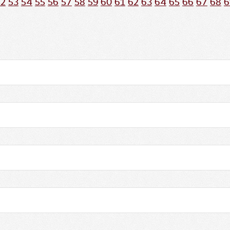
52
53
54
55
56
57
58
59
60
61
62
63
64
65
66
67
68
6