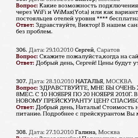
Вопрос:
Какие возможность подключения 
через WiFi и WiMax(Yota) или как вариант
постояльцев отелей уровня **** бесплатна
Ответ:
Здравствуйте, Виктор! В нашем сана
без проблем.
306.
Дата: 29.10.2010
Сергей
, Саратов
Вопрос:
Скажите пожалуйста,когда на сайт
Ответ:
Добрый день, Сергей! Цены будут у
307.
Дата: 28.10.2010
НАТАЛЬЯ
, МОСКВА
Вопрос:
ЗДРАВСТВУЙТЕ, МНЕ БЫ ОЧЕНЬ
8МЕС. С 10 НОЯБРЯ ПО 20 НОЯБРЯ 2010
НОВОМУ ПРЕЙСКУРАНТУ ЦЕН? СПАСИБ
Ответ:
Добрый день, Наталья! Стоимость н
питание. Подробнее с прейскурантом Вы 
308.
Дата: 27.10.2010
Галина
, Москва