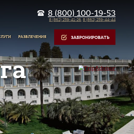
8 (800) 100-19-53
8 (862) 259-41-26
,
8 (862) 259-44-44
СЛУГИ
РАЗВЛЕЧЕНИЯ
ЗАБРОНИРОВАТЬ
га