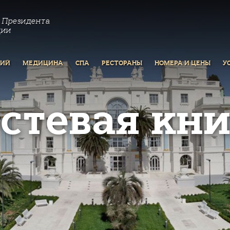
 Президента
ции
РИЙ
МЕДИЦИНА
СПА
РЕСТОРАНЫ
НОМЕРА И ЦЕНЫ
У
остевая кни