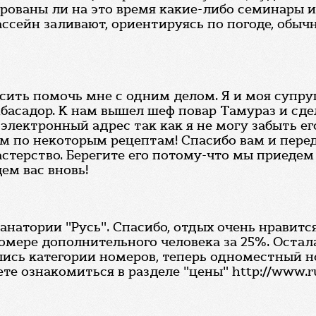
нированы ли на это время какие-либо семинары
ссейн заливают, ориентируясь по погоде, обычн
осить помочь мне с одним делом. Я и моя супру
басадор. К нам вышел шеф повар Тамураз и сде
электронный адрес так как я не могу забыть ег
ом по некоторым рецептам! Спасибо вам и пере
стерство. Берегите его потому-что мы приедем
ем вас вновь!
санатории "Русь". Спасибо, отдых очень нравит
мере дополнительного человека за 25%. Остал
лись категории номеров, теперь одноместный 
 ознакомиться в разделе "цены" http://www.rus