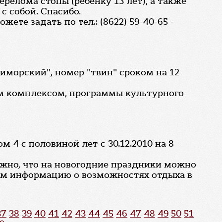
релома стопы (ребенку 13 лет), а также
с собой. Спасибо.
те задать по тел.: (8622) 59-40-65 -
риморский", номер "твин" сроком на 12
ным комплексом, программы культурного
 4 с половиной лет с 30.12.2010 на 8
ожно, что на новогодние праздники можно
тим информацию о возможностях отдыха в
37
38
39
40
41
42
43
44
45
46
47
48
49
50
51