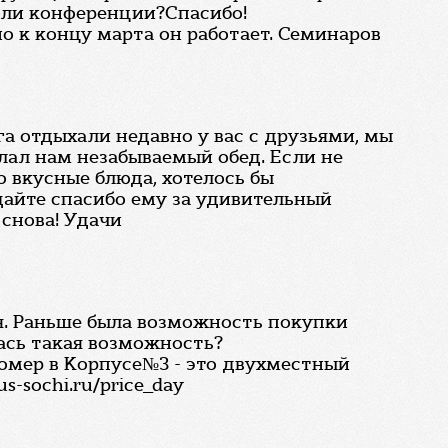
 или конференции?Спасибо!
о к концу марта он работает. Семинаров
га отдыхали недавно у вас с друзьями, мы
лал нам незабываемый обед. Если не
о вкусные блюда, хотелось бы
дайте спасибо ему за удивительный
 снова! Удачи
ся. Раньше была возможность покупки
ась такая возможность?
номер в Корпусе№3 - это двухместный
-sochi.ru/price_day