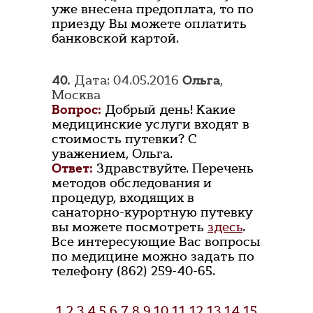
уже внесена предоплата, то по
приезду Вы можете оплатить
банковской картой.
40.
Дата: 04.05.2016
Ольга
,
Москва
Вопрос:
Добрый день! Какие
медицинские услуги входят в
стоимость путевки? С
уважением, Ольга.
Ответ:
Здравствуйте. Перечень
методов обследования и
процедур, входящих в
санаторно-курортную путевку
вы можете посмотреть
здесь
.
Все интересующие Вас вопросы
по медицине можно задать по
телефону (862) 259-40-65.
1
2
3
4
5
6
7
8
9
10
11
12
13
14
15