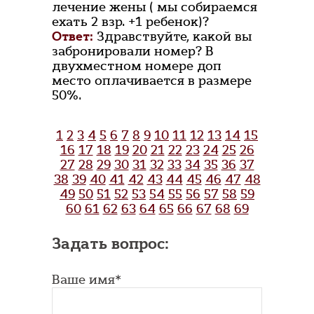
лечение жены ( мы собираемся
ехать 2 взр. +1 ребенок)?
Ответ:
Здравствуйте, какой вы
забронировали номер? В
двухместном номере доп
место оплачивается в размере
50%.
1
2
3
4
5
6
7
8
9
10
11
12
13
14
15
16
17
18
19
20
21
22
23
24
25
26
27
28
29
30
31
32
33
34
35
36
37
38
39
40
41
42
43
44
45
46
47
48
49
50
51
52
53
54
55
56
57
58
59
60
61
62
63
64
65
66
67
68
69
Задать вопрос:
Ваше имя*