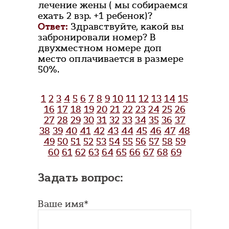
лечение жены ( мы собираемся
ехать 2 взр. +1 ребенок)?
Ответ:
Здравствуйте, какой вы
забронировали номер? В
двухместном номере доп
место оплачивается в размере
50%.
1
2
3
4
5
6
7
8
9
10
11
12
13
14
15
16
17
18
19
20
21
22
23
24
25
26
27
28
29
30
31
32
33
34
35
36
37
38
39
40
41
42
43
44
45
46
47
48
49
50
51
52
53
54
55
56
57
58
59
60
61
62
63
64
65
66
67
68
69
Задать вопрос:
Ваше имя*