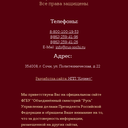
Все права защищены.
Телефоны:
8-800-100-19-53
8(862) 259-41-96
8(862) 259-41-26
E-Mail:
info@rus-sochi.ru
Адрес:
354008, г. Сочи
,
ул. Политехническая, д.22
Разработка сайта:
НПП "Корнет"
Мы приветствуем Вас на официальном сайте
ФГБУ "Объединённый санаторий "Русь"
Управления делами Президента Российской
Федерации и обращаем Ваше внимание на то,
что за достоверность информации,
размещенной на других сайтах,