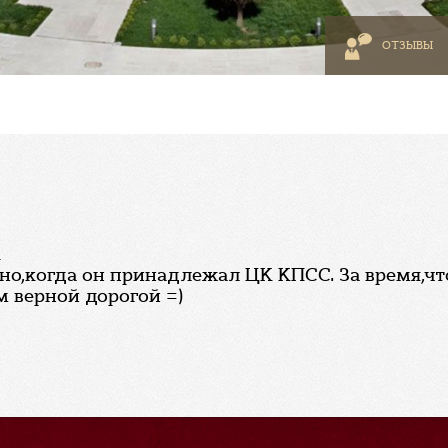
ОТЗЫВЫ
а
но,когда он принадлежал ЦК КПСС. За время,чт
м верной дорогой =)