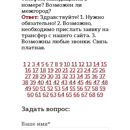
номере? Возможен ли
межгород?
Ответ:
Здравствуйте! 1. Нужно
обязательно! 2. Возможно,
необходимо прислать заявку на
трансфер с нашего сайта. 3.
Возможны любые звонки. Связь
платная.
1
2
3
4
5
6
7
8
9
10
11
12
13
14
15
16
17
18
19
20
21
22
23
24
25
26
27
28
29
30
31
32
33
34
35
36
37
38
39
40
41
42
43
44
45
46
47
48
49
50
51
52
53
54
55
56
57
58
59
60
61
62
63
64
65
66
67
68
69
Задать вопрос:
Ваше имя*