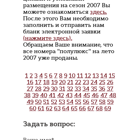
размещения на сезон 2007 Вы
можете ознакомиться
здесь.
После этого Вам необходимо
заполнить и отправить нам
бланк электронной заявки
(нажмите здесь).
Обращаем Ваше внимание, что
все номера "полулюкс" на лето
2007 уже проданы.
1
2
3
4
5
6
7
8
9
10
11
12
13
14
15
16
17
18
19
20
21
22
23
24
25
26
27
28
29
30
31
32
33
34
35
36
37
38
39
40
41
42
43
44
45
46
47
48
49
50
51
52
53
54
55
56
57
58
59
60
61
62
63
64
65
66
67
68
69
Задать вопрос:
Ваше имя*