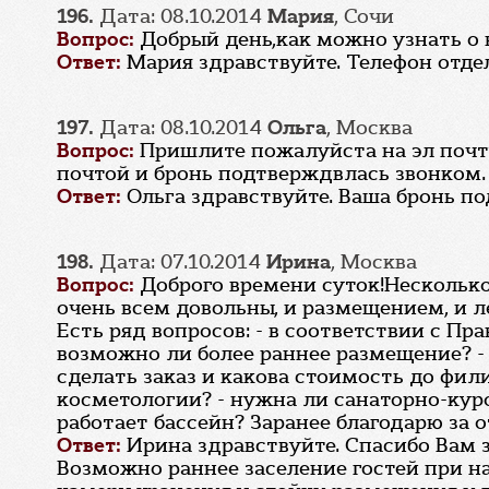
196.
Дата: 08.10.2014
Мария
, Сочи
Вопрос:
Добрый день,как можно узнать о 
Ответ:
Мария здравствуйте. Телефон отдел
197.
Дата: 08.10.2014
Ольга
, Москва
Вопрос:
Пришлите пожалуйста на эл почту
почтой и бронь подтверждвлась звонком.
Ответ:
Ольга здравствуйте. Ваша бронь по
198.
Дата: 07.10.2014
Ирина
, Москва
Вопрос:
Доброго времени суток!Несколько 
очень всем довольны, и размещением, и ле
Есть ряд вопросов: - в соответствии с Пр
возможно ли более раннее размещение? - 
сделать заказ и какова стоимость до фили
косметологии? - нужна ли санаторно-курор
работает бассейн? Заранее благодарю за о
Ответ:
Ирина здравствуйте. Спасибо Вам з
Возможно раннее заселение гостей при н