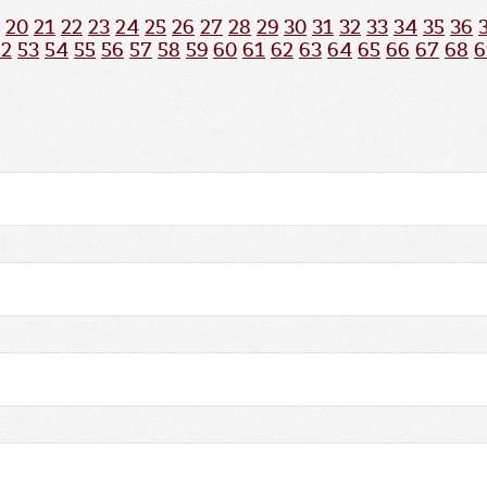
20
21
22
23
24
25
26
27
28
29
30
31
32
33
34
35
36
52
53
54
55
56
57
58
59
60
61
62
63
64
65
66
67
68
6