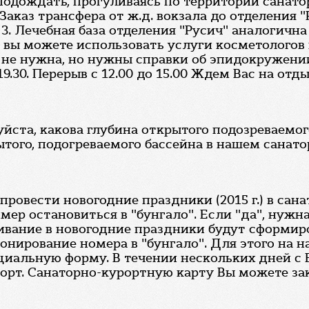
подождать, прогуливаясь по территории санат
аказ трансфера от ж.д. вокзала до отделения "
3. Лечебная база отделения "Русич" аналогична 
о вы можете использовать услуги косметологов 
 не нужна, но нужны справки об эпидокружении 
19.30. Перерыв с 12.00 до 15.00 Ждем Вас на отд
йста, какова глубина открытого подозреваемог
того, подогреваемого бассейна в нашем санатор
провести новогодние праздники (2015 г.) в сан
ример остановиться в "бунгало". Если "да", нуж
ивание в новогодние праздники будут сформир
ронирование номера в "бунгало". Для этого на
циальную форму. В течении нескольких дней с
рт. Санаторно-курортную карту Вы можете заказ