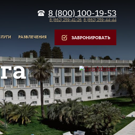
8 (800) 100-19-53
8 (862) 259-41-26
,
8 (862) 259-44-44
СЛУГИ
РАЗВЛЕЧЕНИЯ
ЗАБРОНИРОВАТЬ
га