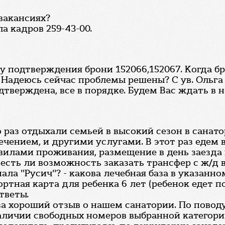
вакансиях?
а кадров 259-43-00.
 подтверждения брони 152066,152067. Когда бр
 Надеюсь сейчас проблемы решены? С ув. Ольга
дтверждена, все в порядке. Будем Вас ждать в н
раз отдыхали семьей в высокий сезон в санато
чением, и другими услугами. В этот раз едем в
авилами проживания, размещение в день заезда п
есть ли возможность заказать трансфер с ж/д 
ала "Русич"? - какова лечебная база в указанно
тная карта для ребенка 6 лет (ребенок едет по 
тветы.
а хороший отзыв о нашем санатории. По поводу 
аличии свободных номеров выбранной категории