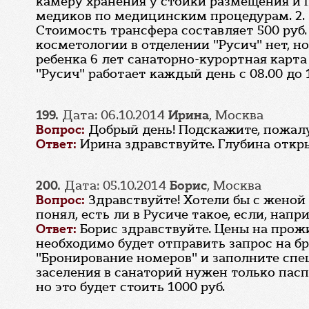
камеру хранения у стойки размещения и 
медиков по медицинским процедурам. 2. З
Стоимость трансфера составляет 500 руб. 
косметологии в отделении "Русич" нет, н
ребенка 6 лет санаторно-курортная карта
"Русич" работает каждый день с 08.00 до 
199.
Дата: 06.10.2014
Ирина
, Москва
Вопрос:
Добрый день! Подскажите, пожалу
Ответ:
Ирина здравствуйте. Глубина откры
200.
Дата: 05.10.2014
Борис
, Москва
Вопрос:
Здравствуйте! Хотели бы с женой 
понял, есть ли в Русиче такое, если, нап
Ответ:
Борис здравствуйте. Цены на прож
необходимо будет отправить запрос на б
"Бронирование номеров" и заполните спе
заселения в санаторий нужен только паспо
но это будет стоить 1000 руб.