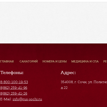
ГЛАВНАЯ
САНАТОРИЙ
НОМЕРА И ЦЕНЫ
МЕДИЦИНА И СПА
Р
Телефоны:
Адрес:
8-800-100-19-53
354008, г. Сочи
,
ул. Полите
8(862) 259-41-96
д.22
8(862) 259-41-26
E-Mail:
info@rus-sochi.ru