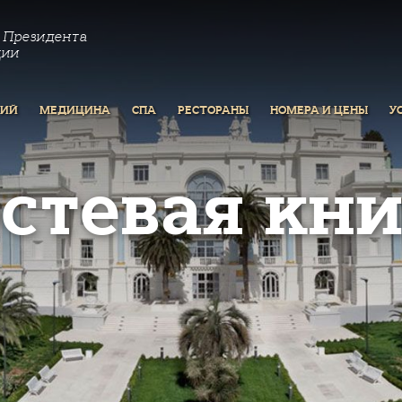
 Президента
ции
РИЙ
МЕДИЦИНА
СПА
РЕСТОРАНЫ
НОМЕРА И ЦЕНЫ
У
остевая кни