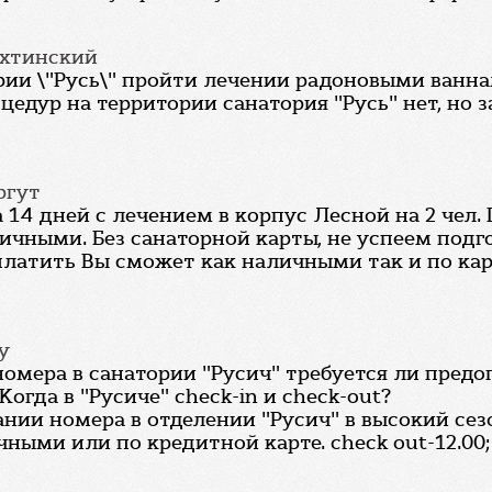
ахтинский
рии \"Русь\" пройти лечении радоновыми ванн
цедур на территории санатория "Русь" нет, но
ргут
 14 дней с лечением в корпус Лесной на 2 чел.
личными. Без санаторной карты, не успеем подг
платить Вы сможет как наличными так и по ка
у
омера в санатории "Русич" требуется ли пред
огда в "Русиче" check-in и check-out?
ании номера в отделении "Русич" в высокий се
ыми или по кредитной карте. check out-12.00; 