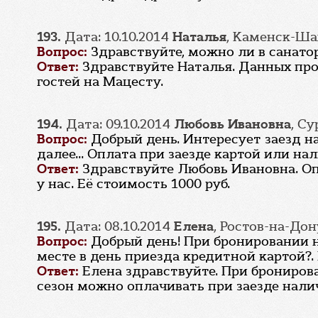
193.
Дата: 10.10.2014
Наталья
, Каменск-Ш
Вопрос:
Здравствуйте, можно ли в санато
Ответ:
Здравствуйте Наталья. Данных про
гостей на Мацесту.
194.
Дата: 09.10.2014
Любовь Ивановна
, Су
Вопрос:
Добрый день. Интересует заезд на
далее... Оплата при заезде картой или на
Ответ:
Здравствуйте Любовь Ивановна. О
у нас. Её стоимость 1000 руб.
195.
Дата: 08.10.2014
Елена
, Ростов-на-Дон
Вопрос:
Добрый день! При бронировании н
месте в день приезда кредитной картой?. К
Ответ:
Елена здравствуйте. При брониров
сезон можно оплачивать при заезде наличн