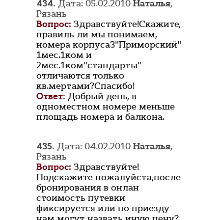
434.
Дата: 05.02.2010
Наталья
,
Рязань
Вопрос:
Здравствуйте!Скажите,
правиль ли мы понимаем,
номера корпуса3"Приморский"
1мес.1ком и
2мес.1ком"стандарты"
отличаются только
кв.мертами?Спасибо!
Ответ:
Добрый день, в
одноместном номере меньше
площадь номера и балкона.
435.
Дата: 04.02.2010
Наталья
,
Рязань
Вопрос:
Здравствуйте!
Подскажите пожалуйста,после
бронирования в онлан
стоимость путевки
фиксируется или по приезду
нам могут назвать иную цену?