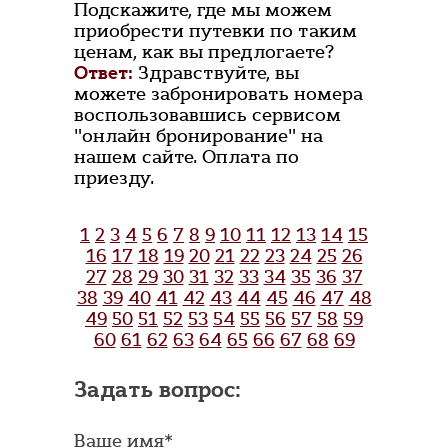
Подскажите, где мы можем
приобрести путевки по таким
ценам, как вы предлогаете?
Ответ:
Здравствуйте, вы
можете забронировать номера
воспользовавшись сервисом
"онлайн бронирование" на
нашем сайте. Оплата по
приезду.
1
2
3
4
5
6
7
8
9
10
11
12
13
14
15
16
17
18
19
20
21
22
23
24
25
26
27
28
29
30
31
32
33
34
35
36
37
38
39
40
41
42
43
44
45
46
47
48
49
50
51
52
53
54
55
56
57
58
59
60
61
62
63
64
65
66
67
68
69
Задать вопрос:
Ваше имя*