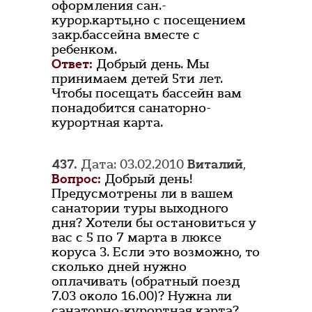
оформления сан.-
курор.карты,но с посещением
закр.бассейна вместе с
ребенком.
Ответ:
Добрый день. Мы
принимаем детей 5ти лет.
Чтобы посещать бассейн вам
понадобится санаторно-
курортная карта.
437.
Дата: 03.02.2010
Виталий
,
Вопрос:
Добрый день!
Предусмотрены ли в вашем
санатории туры выходного
дня? Хотели бы остановиться у
вас с 5 по 7 марта в люксе
коруса 3. Если это возможно, то
сколько дней нужно
оплачивать (обратный поезд
7.03 около 16.00)? Нужна ли
санаторно-курортная карта?