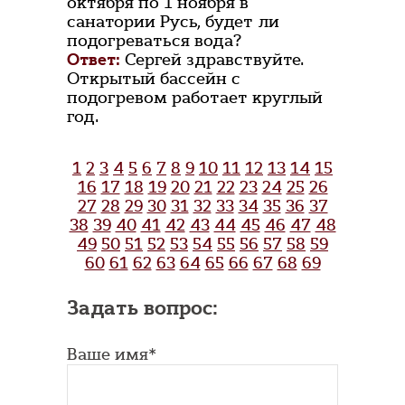
октября по 1 ноября в
санатории Русь, будет ли
подогреваться вода?
Ответ:
Сергей здравствуйте.
Открытый бассейн с
подогревом работает круглый
год.
1
2
3
4
5
6
7
8
9
10
11
12
13
14
15
16
17
18
19
20
21
22
23
24
25
26
27
28
29
30
31
32
33
34
35
36
37
38
39
40
41
42
43
44
45
46
47
48
49
50
51
52
53
54
55
56
57
58
59
60
61
62
63
64
65
66
67
68
69
Задать вопрос:
Ваше имя*