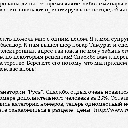
нированы ли на это время какие-либо семинары
ссейн заливают, ориентируясь по погоде, обычн
осить помочь мне с одним делом. Я и моя супру
басадор. К нам вышел шеф повар Тамураз и сде
электронный адрес так как я не могу забыть ег
ом по некоторым рецептам! Спасибо вам и пере
стерство. Берегите его потому-что мы приедем
ем вас вновь!
санатории "Русь". Спасибо, отдых очень нравит
мере дополнительного человека за 25%. Остал
лись категории номеров, теперь одноместный 
 ознакомиться в разделе "цены" http://www.rus