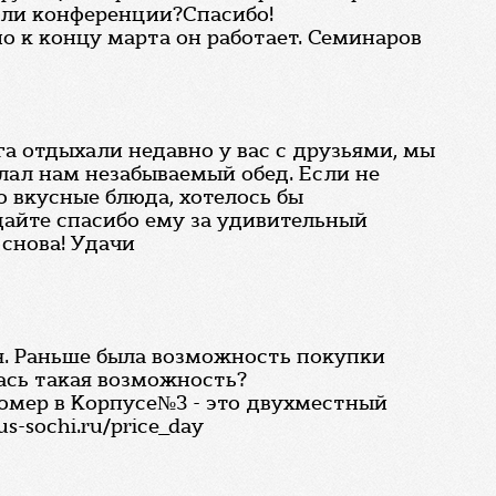
 или конференции?Спасибо!
о к концу марта он работает. Семинаров
га отдыхали недавно у вас с друзьями, мы
лал нам незабываемый обед. Если не
о вкусные блюда, хотелось бы
дайте спасибо ему за удивительный
 снова! Удачи
ся. Раньше была возможность покупки
ась такая возможность?
номер в Корпусе№3 - это двухместный
-sochi.ru/price_day