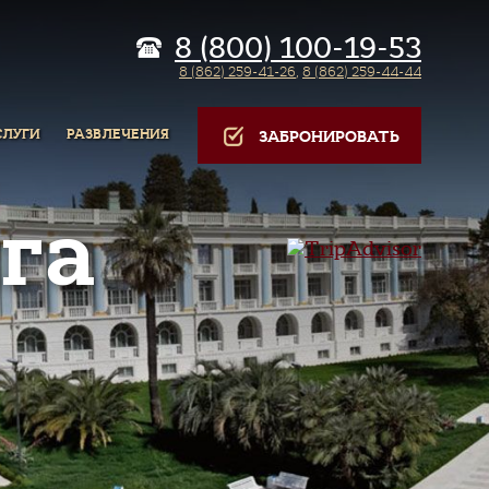
8 (800) 100-19-53
8 (862) 259-41-26
,
8 (862) 259-44-44
СЛУГИ
РАЗВЛЕЧЕНИЯ
ЗАБРОНИРОВАТЬ
га