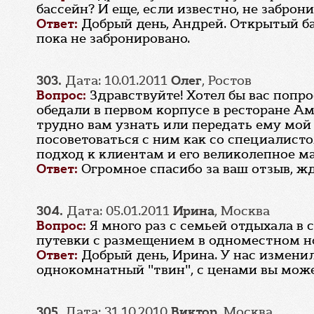
бассейн? И еще, если известно, не забро
Ответ:
Добрый день, Андрей. Открытый ба
пока не забронировано.
303.
Дата: 10.01.2011
Олег
, Ростов
Вопрос:
Здравствуйте! Хотел бы вас попр
обедали в первом корпусе в ресторане Ам
трудно вам узнать или передать ему мой 
посоветоваться с ним как со специалист
подход к клиентам и его великолепное ма
Ответ:
Огромное спасибо за ваш отзыв, жд
304.
Дата: 05.01.2011
Ирина
, Москва
Вопрос:
Я много раз с семьей отдыхала в 
путевки с размещением в одноместном но
Ответ:
Добрый день, Ирина. У нас измени
однокомнатный "твин", с ценами вы можете
305.
Дата: 31.10.2010
Виктор
, Москва