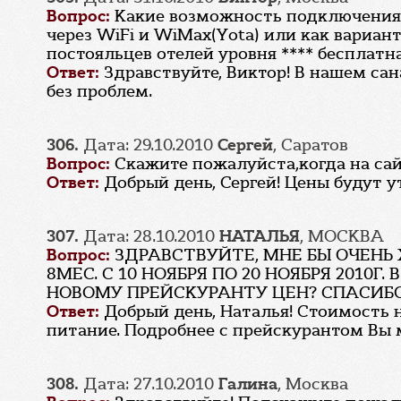
Вопрос:
Какие возможность подключения 
через WiFi и WiMax(Yota) или как вариант
постояльцев отелей уровня **** бесплатна
Ответ:
Здравствуйте, Виктор! В нашем сана
без проблем.
306.
Дата: 29.10.2010
Сергей
, Саратов
Вопрос:
Скажите пожалуйста,когда на сайт
Ответ:
Добрый день, Сергей! Цены будут у
307.
Дата: 28.10.2010
НАТАЛЬЯ
, МОСКВА
Вопрос:
ЗДРАВСТВУЙТЕ, МНЕ БЫ ОЧЕНЬ
8МЕС. С 10 НОЯБРЯ ПО 20 НОЯБРЯ 2010
НОВОМУ ПРЕЙСКУРАНТУ ЦЕН? СПАСИБ
Ответ:
Добрый день, Наталья! Стоимость н
питание. Подробнее с прейскурантом Вы 
308.
Дата: 27.10.2010
Галина
, Москва