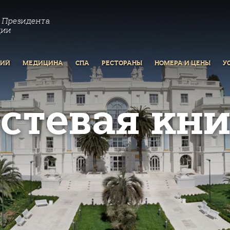
 Президента
ции
РИЙ
МЕДИЦИНА
СПА
РЕСТОРАНЫ
НОМЕРА И ЦЕНЫ
У
остевая кни