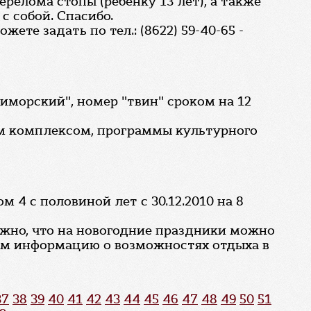
релома стопы (ребенку 13 лет), а также
с собой. Спасибо.
те задать по тел.: (8622) 59-40-65 -
риморский", номер "твин" сроком на 12
ным комплексом, программы культурного
 4 с половиной лет с 30.12.2010 на 8
ожно, что на новогодние праздники можно
тим информацию о возможностях отдыха в
37
38
39
40
41
42
43
44
45
46
47
48
49
50
51