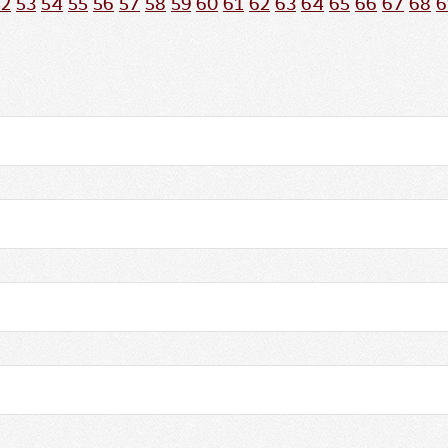
52
53
54
55
56
57
58
59
60
61
62
63
64
65
66
67
68
6