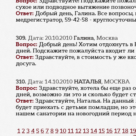
Вопрос:
Здравствуйте! Подскажите пожалу
сухое или подводное вытяжение позвоноч
Ответ:
Добрый день, Галина. Все вопросы,
медрегистратор, 59-42-58 - круглосуточн
309.
Дата: 20.10.2010
Галина
, Москва
Вопрос:
Добрый день! Хотим отдохнуть в В
дней. Подскажите пожалуйста входит ли 
Ответ:
Здравствуйте, в стоимость у же в
досуга.
310.
Дата: 14.10.2010
НАТАЛЬЯ
, МОСКВА
Вопрос:
Здравствуйте, хотела бы еще раз 
дней, возможно ли это и сколько будет ст
Ответ:
Здравствуйте, Наталья. На данный
будет приехать с детьми помладше, но э
нашем санатории на новогодний период н
1
2
3
4
5
6
7
8
9
10
11
12
13
14
15
16
17
18
19