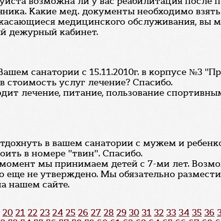
йста возможна ли у вас реабилитация после пе
ника. Какие мед. документы необходимо взять 
 касающиеся медицинского обслуживания, вы може
ый дежурный кабинет.
ашем санатории с 15.11.2010г. в корпусе №3 "П
в стоимость услуг лечение? Спасибо.
ходит лечение, питание, пользование спортив
отдохнуть в вашем санатории с мужем и ребенком
оить в номере "твин". Спасибо.
 момент мы принимаем детей с 7-ми лет. Возм
то еще не утверждено. Мы обязательно размес
а нашем сайте.
20
21
22
23
24
25
26
27
28
29
30
31
32
33
34
35
36