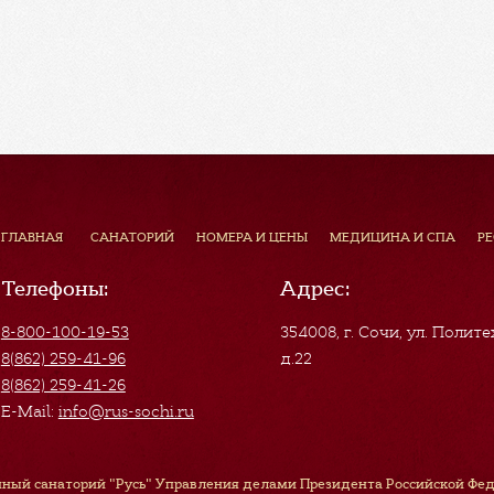
ГЛАВНАЯ
САНАТОРИЙ
НОМЕРА И ЦЕНЫ
МЕДИЦИНА И СПА
Р
Телефоны:
Адрес:
8-800-100-19-53
354008, г. Сочи
,
ул. Полите
8(862) 259-41-96
д.22
8(862) 259-41-26
E-Mail:
info@rus-sochi.ru
ный санаторий "Русь" Управления делами Президента Российской Феде