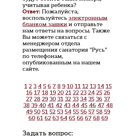
учитывая ребенка?
Ответ:
Пожалуйста,
воспользуйтесь
электронным
бланком заявки
и отправьте
нам ответы на вопросы. Также
Вы можете связаться с
менеджером отдела
размещения санатория "Русь"
по телефонам,
опубликованным на нашем
сайте.
1
2
3
4
5
6
7
8
9
10
11
12
13
14
15
16
17
18
19
20
21
22
23
24
25
26
27
28
29
30
31
32
33
34
35
36
37
38
39
40
41
42
43
44
45
46
47
48
49
50
51
52
53
54
55
56
57
58
59
60
61
62
63
64
65
66
67
68
69
Задать вопрос: