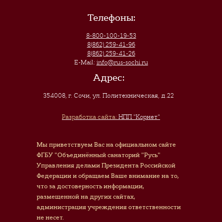
Телефоны:
8-800-100-19-53
8(862) 259-41-96
8(862) 259-41-26
E-Mail:
info@rus-sochi.ru
Адрес:
354008, г. Сочи
,
ул. Политехническая, д.22
Разработка сайта:
НПП "Корнет"
Мы приветствуем Вас на официальном сайте
ФГБУ "Объединённый санаторий "Русь"
Управления делами Президента Российской
Федерации и обращаем Ваше внимание на то,
что за достоверность информации,
размещенной на других сайтах,
администрация учреждения ответственности
не несет.