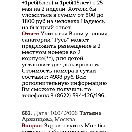
+1реб(6лет) и 1реб(15лет) с 25
мая на 2 недели. Хотели бы
уложиться в сумму от 800 до
1800 руб на человека Надеюсь
на быстрый ответ.
Ответ:
Учитывая Ваши условия,
санаторий "Русь" может
предложить размещение в 2-
местном номере во 2
корпусе(**), для детей
установят две доп. кровати.
Стоимость номера в сутки
составит: 4988 руб. Всю
дополнительную информацию
Вы сможете получить по
телефону: 8 (8622) 594-126/196.
682.
Дата: 10.04.2006
Татьяна
Архипцова
, Москва
Вопрос:
Здравствуйте. Мне бы
хотелось забронировать место