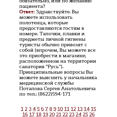
обязательно, или по желанию
пациента?
Ответ:
Здравствуйте. Вы
можете использовать
полотенца, которые
предоставляются гостям в
номере. Тапочки, плавки и
предметы личной гигиены
туристы обычно привозят с
собой (впрочем, Вы можете все
это приобрести в магазине,
расположенном на территории
санатория "Русь").
Принципиальные вопросы Вы
можете выяснить у начальника
медицинской службы
Потапова Сергея Анатольевича
по тел.: (8622)594-171
1
2
3
4
5
6
7
8
9
10
11
12
13
14
15
16
17
18
19
20
21
22
23
24
25
26