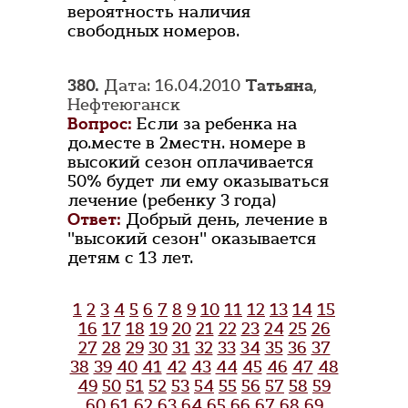
вероятность наличия
свободных номеров.
380.
Дата: 16.04.2010
Татьяна
,
Нефтеюганск
Вопрос:
Если за ребенка на
до.месте в 2местн. номере в
высокий сезон оплачивается
50% будет ли ему оказываться
лечение (ребенку 3 года)
Ответ:
Добрый день, лечение в
"высокий сезон" оказывается
детям с 13 лет.
1
2
3
4
5
6
7
8
9
10
11
12
13
14
15
16
17
18
19
20
21
22
23
24
25
26
27
28
29
30
31
32
33
34
35
36
37
38
39
40
41
42
43
44
45
46
47
48
49
50
51
52
53
54
55
56
57
58
59
60
61
62
63
64
65
66
67
68
69