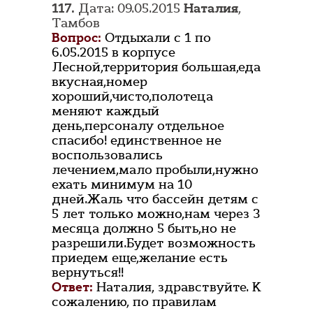
117.
Дата: 09.05.2015
Наталия
,
Тамбов
Вопрос:
Отдыхали с 1 по
6.05.2015 в корпусе
Лесной,территория большая,еда
вкусная,номер
хороший,чисто,полотеца
меняют каждый
день,персоналу отдельное
спасибо! единственное не
воспользовались
лечением,мало пробыли,нужно
ехать минимум на 10
дней.Жаль что бассейн детям с
5 лет только можно,нам через 3
месяца должно 5 быть,но не
разрешили.Будет возможность
приедем еще,желание есть
вернуться!!
Ответ:
Наталия, здравствуйте. К
сожалению, по правилам