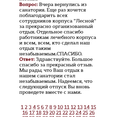
Вопрос:
Вчера вернулись из
санатория. Еще раз хочется
поблагодарить всех
сотрудников корпуса "Лесной"
за прекрасно организованный
отдых. Отдельное спасибо
работникам лечебного корпуса
и всем, всем, кто сделал наш
отдых таким
незабываемым.СПАСИБО.
Ответ:
Здравствуйте. Большое
спасибо за прекрасный отзыв.
Мы рады, что Ваш отдых в
нашем санатории стал
незабываемым. Надеемся, что
следующий отпуск Вы вновь
проведете вместе с нами.
1
2
3
4
5
6
7
8
9
10
11
12
13
14
15
16
17
18
19
20
21
22
23
24
25
26