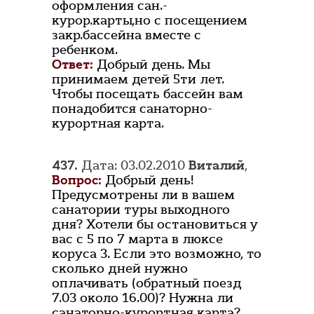
оформления сан.-
курор.карты,но с посещением
закр.бассейна вместе с
ребенком.
Ответ:
Добрый день. Мы
принимаем детей 5ти лет.
Чтобы посещать бассейн вам
понадобится санаторно-
курортная карта.
437.
Дата: 03.02.2010
Виталий
,
Вопрос:
Добрый день!
Предусмотрены ли в вашем
санатории туры выходного
дня? Хотели бы остановиться у
вас с 5 по 7 марта в люксе
коруса 3. Если это возможно, то
сколько дней нужно
оплачивать (обратный поезд
7.03 около 16.00)? Нужна ли
санаторно-курортная карта?