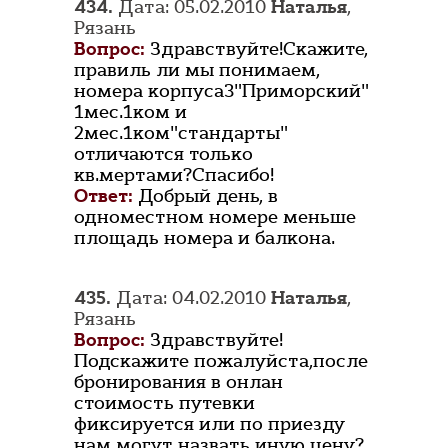
434.
Дата: 05.02.2010
Наталья
,
Рязань
Вопрос:
Здравствуйте!Скажите,
правиль ли мы понимаем,
номера корпуса3"Приморский"
1мес.1ком и
2мес.1ком"стандарты"
отличаются только
кв.мертами?Спасибо!
Ответ:
Добрый день, в
одноместном номере меньше
площадь номера и балкона.
435.
Дата: 04.02.2010
Наталья
,
Рязань
Вопрос:
Здравствуйте!
Подскажите пожалуйста,после
бронирования в онлан
стоимость путевки
фиксируется или по приезду
нам могут назвать иную цену?