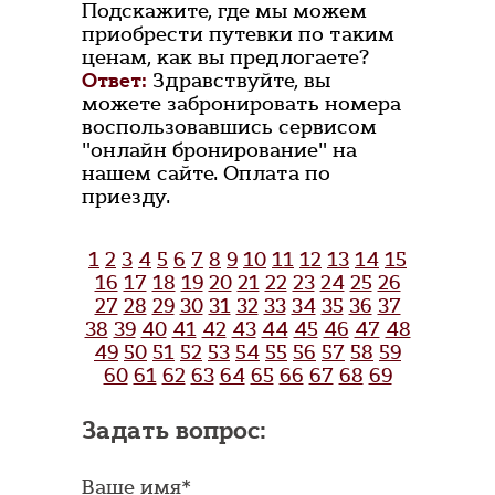
Подскажите, где мы можем
приобрести путевки по таким
ценам, как вы предлогаете?
Ответ:
Здравствуйте, вы
можете забронировать номера
воспользовавшись сервисом
"онлайн бронирование" на
нашем сайте. Оплата по
приезду.
1
2
3
4
5
6
7
8
9
10
11
12
13
14
15
16
17
18
19
20
21
22
23
24
25
26
27
28
29
30
31
32
33
34
35
36
37
38
39
40
41
42
43
44
45
46
47
48
49
50
51
52
53
54
55
56
57
58
59
60
61
62
63
64
65
66
67
68
69
Задать вопрос:
Ваше имя*