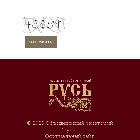
© 2026
Объединенный санаторий
“Русь”
.
Официальный сайт.