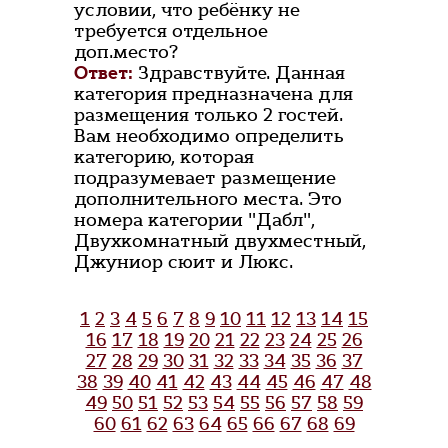
условии, что ребёнку не
требуется отдельное
доп.место?
Ответ:
Здравствуйте. Данная
категория предназначена для
размещения только 2 гостей.
Вам необходимо определить
категорию, которая
подразумевает размещение
дополнительного места. Это
номера категории "Дабл",
Двухкомнатный двухместный,
Джуниор сюит и Люкс.
1
2
3
4
5
6
7
8
9
10
11
12
13
14
15
16
17
18
19
20
21
22
23
24
25
26
27
28
29
30
31
32
33
34
35
36
37
38
39
40
41
42
43
44
45
46
47
48
49
50
51
52
53
54
55
56
57
58
59
60
61
62
63
64
65
66
67
68
69