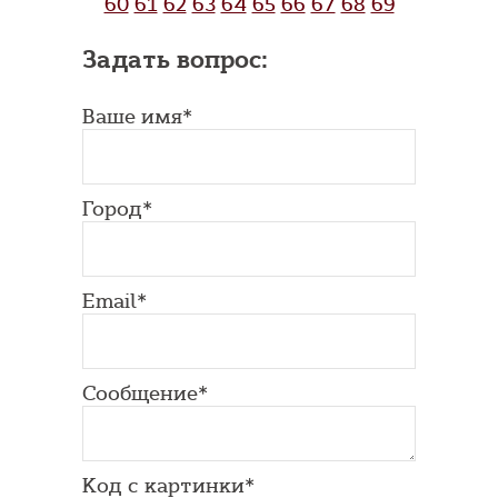
60
61
62
63
64
65
66
67
68
69
Задать вопрос:
Ваше имя*
Город*
Email*
Сообщение*
Код с картинки*