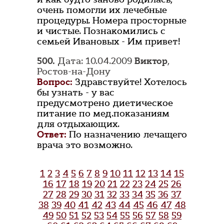
очень помогли их лечебные
процедуры. Номера просторные
и чистые. Познакомились с
семьей Ивановых - Им привет!
500.
Дата: 10.04.2009
Виктор
,
Ростов-на-Дону
Вопрос:
Здравствуйте! Хотелось
бы узнать - у вас
предусмотрено диетическое
питание по мед.показаниям
для отдыхающих.
Ответ:
По назначению лечащего
врача это возможно.
1
2
3
4
5
6
7
8
9
10
11
12
13
14
15
16
17
18
19
20
21
22
23
24
25
26
27
28
29
30
31
32
33
34
35
36
37
38
39
40
41
42
43
44
45
46
47
48
49
50
51
52
53
54
55
56
57
58
59