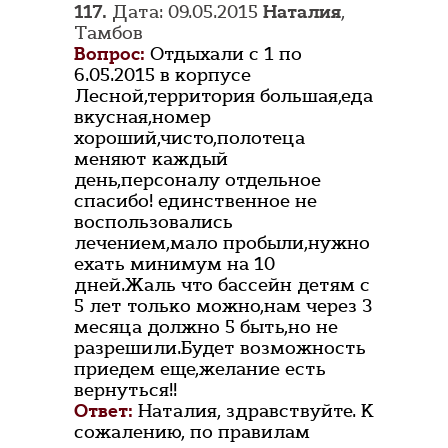
117.
Дата: 09.05.2015
Наталия
,
Тамбов
Вопрос:
Отдыхали с 1 по
6.05.2015 в корпусе
Лесной,территория большая,еда
вкусная,номер
хороший,чисто,полотеца
меняют каждый
день,персоналу отдельное
спасибо! единственное не
воспользовались
лечением,мало пробыли,нужно
ехать минимум на 10
дней.Жаль что бассейн детям с
5 лет только можно,нам через 3
месяца должно 5 быть,но не
разрешили.Будет возможность
приедем еще,желание есть
вернуться!!
Ответ:
Наталия, здравствуйте. К
сожалению, по правилам