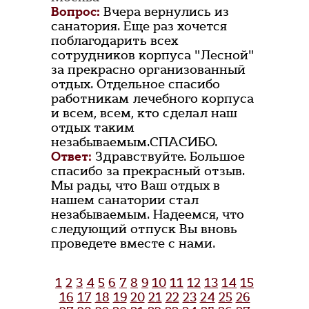
Вопрос:
Вчера вернулись из
санатория. Еще раз хочется
поблагодарить всех
сотрудников корпуса "Лесной"
за прекрасно организованный
отдых. Отдельное спасибо
работникам лечебного корпуса
и всем, всем, кто сделал наш
отдых таким
незабываемым.СПАСИБО.
Ответ:
Здравствуйте. Большое
спасибо за прекрасный отзыв.
Мы рады, что Ваш отдых в
нашем санатории стал
незабываемым. Надеемся, что
следующий отпуск Вы вновь
проведете вместе с нами.
1
2
3
4
5
6
7
8
9
10
11
12
13
14
15
16
17
18
19
20
21
22
23
24
25
26