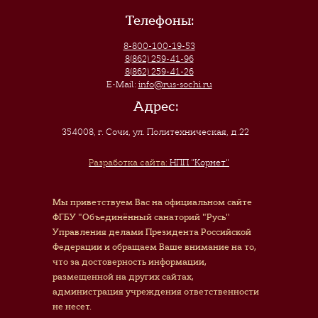
Телефоны:
8-800-100-19-53
8(862) 259-41-96
8(862) 259-41-26
E-Mail:
info@rus-sochi.ru
Адрес:
354008, г. Сочи
,
ул. Политехническая, д.22
Разработка сайта:
НПП "Корнет"
Мы приветствуем Вас на официальном сайте
ФГБУ "Объединённый санаторий "Русь"
Управления делами Президента Российской
Федерации и обращаем Ваше внимание на то,
что за достоверность информации,
размещенной на других сайтах,
администрация учреждения ответственности
не несет.