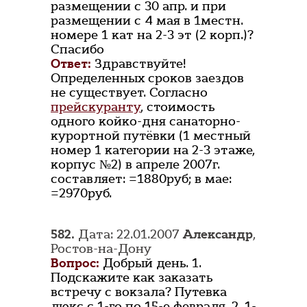
размещении с 30 апр. и при
размещении с 4 мая в 1местн.
номере 1 кат на 2-3 эт (2 корп.)?
Спасибо
Ответ:
Здравствуйте!
Определенных сроков заездов
не существует. Согласно
прейскуранту
, стоимость
одного койко-дня санаторно-
курортной путёвки (1 местный
номер 1 категории на 2-3 этаже,
корпус №2) в апреле 2007г.
составляет: =1880руб; в мае:
=2970руб.
582.
Дата: 22.01.2007
Александр
,
Ростов-на-Дону
Вопрос:
Добрый день. 1.
Подскажите как заказать
встречу с вокзала? Путевка
люкс с 1-го по 15-е февраля. 2. 1-