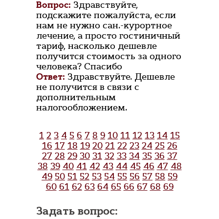
Вопрос:
Здравствуйте,
подскажите пожалуйста, если
нам не нужно сан.-курортное
лечение, а просто гостиничный
тариф, насколько дешевле
получится стоимость за одного
человека? Спасибо
Ответ:
Здравствуйте. Дешевле
не получится в связи с
дополнительным
налогообложением.
1
2
3
4
5
6
7
8
9
10
11
12
13
14
15
16
17
18
19
20
21
22
23
24
25
26
27
28
29
30
31
32
33
34
35
36
37
38
39
40
41
42
43
44
45
46
47
48
49
50
51
52
53
54
55
56
57
58
59
60
61
62
63
64
65
66
67
68
69
Задать вопрос: