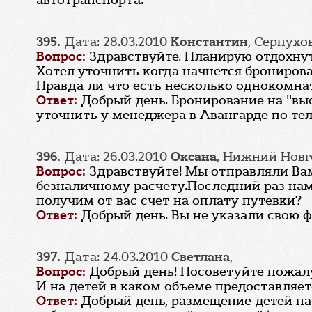
автотранспорта.
395.
Дата: 28.03.2010
Константин
, Серпухо
Вопрос:
Здравствуйте. Планирую отдохнут
Хотел уточнить когда начнется брониров
Правда ли что есть несколько однокомнат
Ответ:
Добрый день. Бронирование на "вы
уточнить у менеджера в Авангарде по тел.
396.
Дата: 26.03.2010
Оксана
, Нижний Нов
Вопрос:
Здравствуйте! Мы отправляли Вам
безналичному расчету.Последний раз нам 
получим от вас счет на оплату путевки?
Ответ:
Добрый день. Вы не указали свою 
397.
Дата: 24.03.2010
Светлана
,
Вопрос:
Добрый день! Посоветуйте пожалу
И на детей в каком объеме предоставляетс
Ответ:
Добрый день, размещение детей на