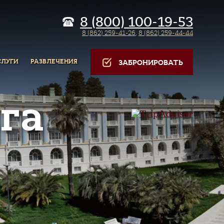
8 (800) 100-19-53
8 (862) 259-41-26
,
8 (862) 259-44-44
СЛУГИ
РАЗВЛЕЧЕНИЯ
ЗАБРОНИРОВАТЬ
га