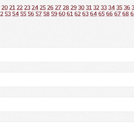
20
21
22
23
24
25
26
27
28
29
30
31
32
33
34
35
36
52
53
54
55
56
57
58
59
60
61
62
63
64
65
66
67
68
6