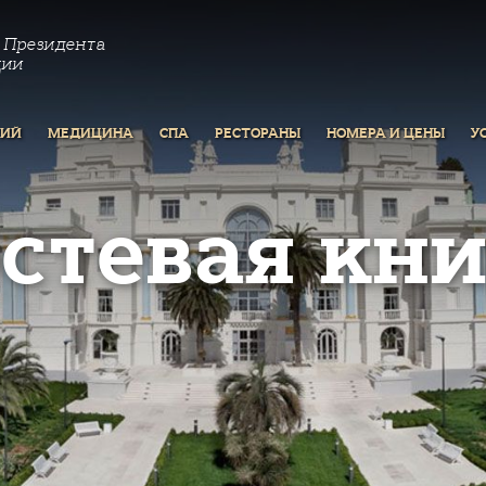
 Президента
ции
РИЙ
МЕДИЦИНА
СПА
РЕСТОРАНЫ
НОМЕРА И ЦЕНЫ
У
остевая кни