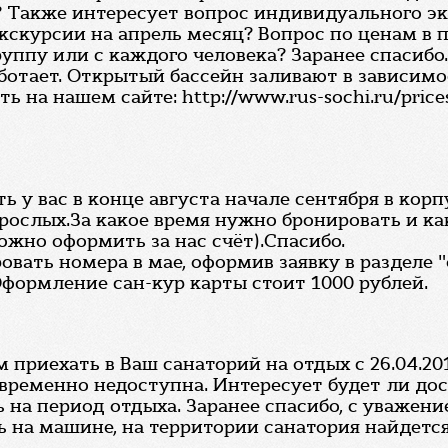
 Также интересует вопрос индивидуального эк
экскурсии на апрель месяц? Вопрос по ценам в
группу или с каждого человека? Заранее спасибо
ботает. Открытый бассейн заливают в зависимо
 на нашем сайте: http://www.rus-sochi.ru/prices
ь у вас в конце августа начале сентября в кор
рослых.За какое время нужно бронировать и как
ожно оформить за нас счёт).Спасибо.
вать номера в мае, оформив заявку в разделе "
формление сан-кур карты стоит 1000 рублей.
приехать в Ваш санаторий на отдых с 26.04.201
ременно недоступна. Интересует будет ли дост
 на период отдыха. Заранее спасибо, с уважени
 на машине, на территории санатория найдетс