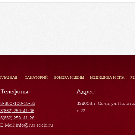
ГЛАВНАЯ
САНАТОРИЙ
НОМЕРА И ЦЕНЫ
МЕДИЦИНА И СПА
Р
Телефоны:
Адрес:
8-800-100-19-53
354008, г. Сочи
,
ул. Полите
8(862) 259-41-96
д.22
8(862) 259-41-26
E-Mail:
info@rus-sochi.ru