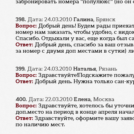
забронировать номера "полулюкс" (но он
398.
Дата: 24.03.2010
Галина
, Брянск
Вопрос:
Добрый день! Будем рады приехать
номер нам заказать, чтобы удобно, с вид
Спасибо. Отдыхали у вас, еще когда был 
Ответ:
Добрый день, спасибо за ваш отзы
за номер с двумя доп местами в сутки) л
399.
Дата: 24.03.2010
Наталья
, Рязань
Вопрос:
Здравствуйте!Подскажите пожалуй
Ответ:
Добрый день. Нужна только сан-кур
400.
Дата: 22.03.2010
Елена
, Москва
Вопрос:
Здравствуйте, хотелось бы уточн
доп.место на период в конце апреля начал
Ответ:
Здравствуйте, оформите вашу заяв
по наличию мест.