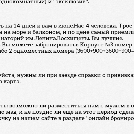
 однокомнатный) и "эксклюзив".
 на 14 дней к вам в июне.Нас 4 человека. Трое
ом на море и балконом, и по цене самый приемл
санаторий им.Ленина.Восхищены. Вы лучшие.
в. Вы можете забронироватьв Корпусе №3 номер
ибо 2 одноместных номера (3600+900+3600+900=
ста, нужны ли при заезде справки о прививка
 карта.
ить: возможно ли разместиться нам с мужем в
о мая, и не поздно ли еще на этот период сдела
очку на нашем сайте в разделе "онлайн бронир