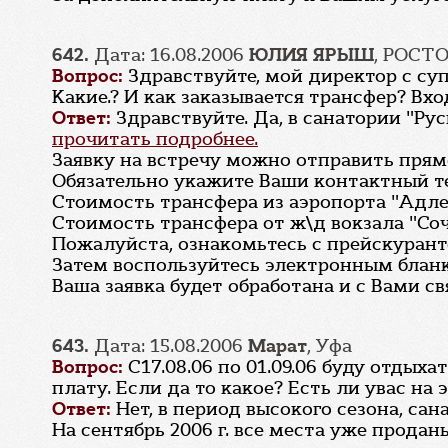
642.
Дата: 16.08.2006
ЮЛИЯ ЯРЫШ
, РОСТ
Вопрос:
Здравствуйте, мой директор с суп
Какие.? И как заказывается трансфер? Вхо
Ответ:
Здравствуйте. Да, в санатории "Ру
прочитать подробнее.
Заявку на встречу можно отправить прямо
Обязательно укажите Ваши контактный т
Стоимость трансфера из аэропорта "Адлер
Стоимость трансфера от ж\д вокзала "Соч
Пожалуйста, ознакомьтесь с прейскуран
Затем воспользуйтесь электронным блан
Ваша заявка будет обработана и с Вами с
643.
Дата: 15.08.2006
Марат
, Уфа
Вопрос:
С17.08.06 по 01.09.06 буду отдыха
плату. Если да то какое? Есть ли увас на
Ответ:
Нет, в период высокого сезона, са
На сентябрь 2006 г. все места уже проданы