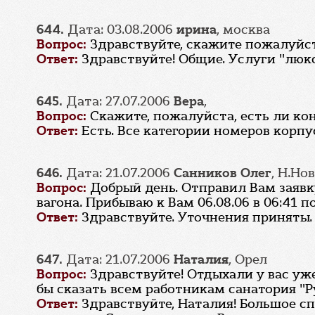
644.
Дата: 03.08.2006
ирина
, москва
Вопрос:
Здравствуйте, скажите пожалуйс
Ответ:
Здравствуйте! Общие. Услуги "люк
645.
Дата: 27.07.2006
Вера
,
Вопрос:
Скажите, пожалуйста, есть ли ко
Ответ:
Есть. Все категории номеров кор
646.
Дата: 21.07.2006
Санников Олег
, Н.Но
Вопрос:
Добрый день. Отправил Вам заявк
вагона. Прибываю к Вам 06.08.06 в 06:41 
Ответ:
Здравствуйте. Уточнения приняты.
647.
Дата: 21.07.2006
Наталия
, Орел
Вопрос:
Здравствуйте! Отдыхали у вас уже
бы сказать всем работникам санатория "Р
Ответ:
Здравствуйте, Наталия! Большое с