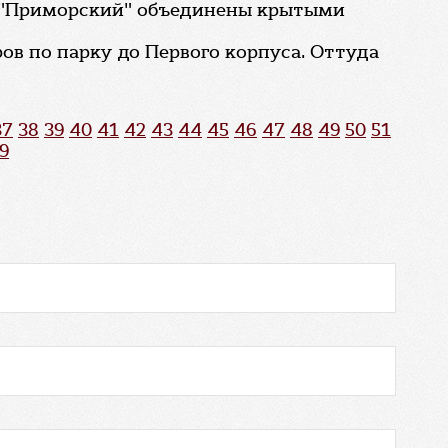
ус "Приморский" объединены крытыми
ов по парку до Первого корпуса. Оттуда
37
38
39
40
41
42
43
44
45
46
47
48
49
50
51
9