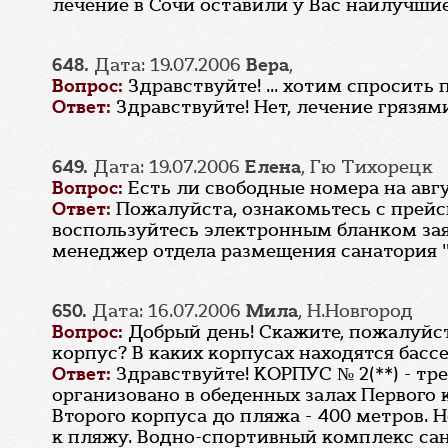
лечение в Сочи оставили у Вас наилучшие
648.
Дата: 19.07.2006
Вера
,
Вопрос:
Здравствуйте! ... хотим спросить 
Ответ:
Здравствуйте! Нет, лечение грязями
649.
Дата: 19.07.2006
Елена
, Гю Тихорецк
Вопрос:
Есть ли свободные номера на авг
Ответ:
Пожалуйста, ознакомьтесь с прей
воспользуйтесь электронным бланком за
менеджер отдела размещения санатория "
650.
Дата: 16.07.2006
Мила
, Н.Новгород
Вопрос:
Добрый день! Скажите, пожалуйста
корпус? В каких корпусах находятся басс
Ответ:
Здравствуйте! КОРПУС № 2(**) - т
организовано в обеденных залах Первого 
Второго корпуса до пляжа - 400 метров. 
к пляжу. Водно-спортивный комплекс сан