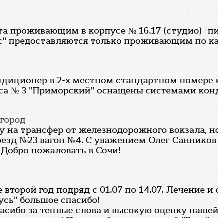
та проживающим в корпусе № 16.17 (студио) -п
с" предоставляются только проживающим по ка
ндиционер в 2-х местном стандартном номере к
пуса № 3 "Приморский" оснащены системами ко
вгород
у на трансфер от железнодорожного вокзала, н
поезд №23 вагон №4. С уважением Олег Санников
 Добро пожаловать в Сочи!
 второй год подряд с 01.07 по 14.07. Лечение и 
усь" большое спасибо!
пасибо за теплые слова и высокую оценку нашей