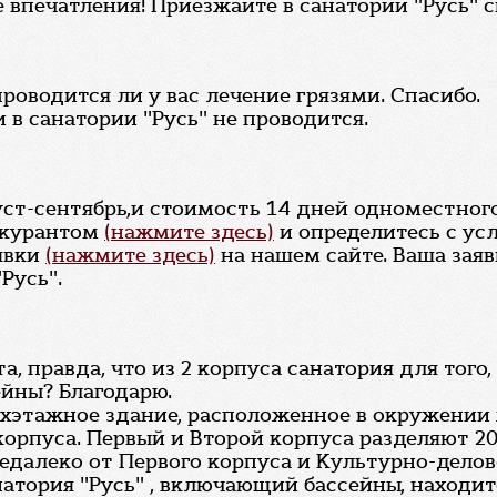
 впечатления! Приезжайте в санаторий "Русь" с
проводится ли у вас лечение грязями. Спасибо.
 в санатории "Русь" не проводится.
уст-сентябрь,и стоимость 14 дней одноместног
скурантом
(нажмите здесь)
и определитесь с ус
явки
(нажмите здесь)
на нашем сайте. Ваша заяв
Русь".
, правда, что из 2 корпуса санатория для того,
ейны? Благодарю.
рехэтажное здание, расположенное в окружении
корпуса. Первый и Второй корпуса разделяют 20
Недалеко от Первого корпуса и Культурно-дело
атория "Русь" , включающий бассейны, находит