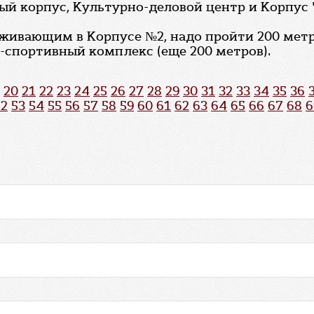
рвый корпус, Культурно-деловой центр и Корп
оживающим в Корпусе №2, надо пройти 200 метр
о-спортивный комплекс (еще 200 метров).
20
21
22
23
24
25
26
27
28
29
30
31
32
33
34
35
36
52
53
54
55
56
57
58
59
60
61
62
63
64
65
66
67
68
6