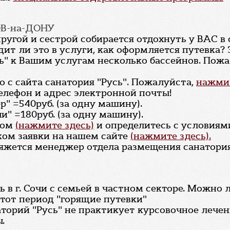
ОВ-на-ДОНУ
ругой и сестрой собирается отдохнуть у ВАС в 
дит ли это в услуги, как оформляется путевка?
сь" к Вашим услугам несколько бассейнов. Пож
 с сайта санатория "Русь". Пожалуйста,
нажмит
елефон и адрес электронной почты!
" =540руб. (за одну машину).
и" =180руб. (за одну машину).
том
(нажмите здесь)
и определитесь с условиям
ком заявки на нашем сайте
(нажмите здесь).
вяжется менеджер отдела размещения санатория
ть в г. Сочи с семьей в частном секторе. Можно 
 этот период "горящие путевки"
наторий "Русь" не практикует курсовочное лечен
.