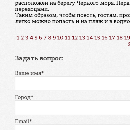
расположен на берегу Черного моря. Пе
переходами.
Таким образом, чтобы поесть, гостям, пр
легко можно попасть и на пляж и в водн
1
2
3
4
5
6
7
8
9
10
11
12
13
14
15
16
17
18
19
Задать вопрос:
Ваше имя*
Город*
Email*