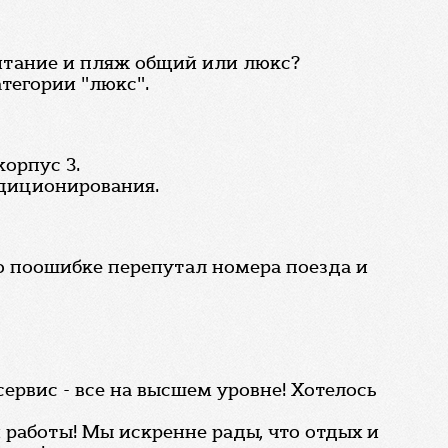
итание и пляж общий или люкс?
тегории "люкс".
орпус 3.
ндиционирования.
о поошибке перепутал номера поезда и
сервис - все на высшем уровне! Хотелось
 работы! Мы искренне рады, что отдых и