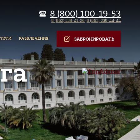
8 (800) 100-19-53
8 (862) 259-41-26
,
8 (862) 259-44-44
СЛУГИ
РАЗВЛЕЧЕНИЯ
ЗАБРОНИРОВАТЬ
га