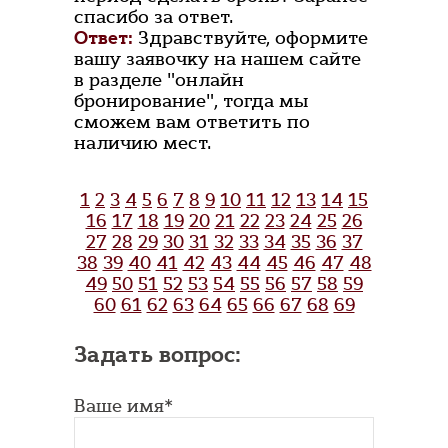
спасибо за ответ.
Ответ:
Здравствуйте, оформите
вашу заявочку на нашем сайте
в разделе "онлайн
бронирование", тогда мы
сможем вам ответить по
наличию мест.
1
2
3
4
5
6
7
8
9
10
11
12
13
14
15
16
17
18
19
20
21
22
23
24
25
26
27
28
29
30
31
32
33
34
35
36
37
38
39
40
41
42
43
44
45
46
47
48
49
50
51
52
53
54
55
56
57
58
59
60
61
62
63
64
65
66
67
68
69
Задать вопрос:
Ваше имя*