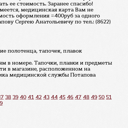
ать ее стоимость. Заранее спасибо!
умеется, медицинская карта Вам не
мость оформления =400руб за одного
ву Сергею Анатольевичу по тел.: (8622)
ие полотенца, тапочек, плавок
ям в номере. Тапочки, плавки и предметы
сти в магазине, расположенном на
ника медицинской службы Потапова
37
38
39
40
41
42
43
44
45
46
47
48
49
50
51
9