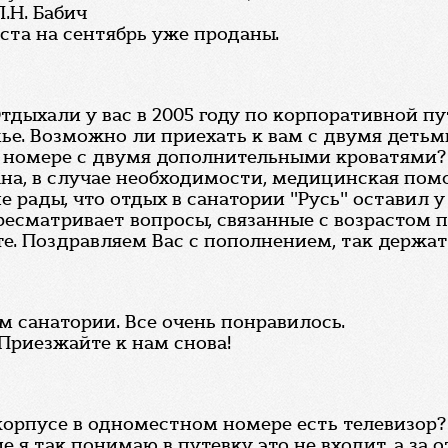
.Н. Бабич
ста на сентябрь уже проданы.
Отдыхали у вас в 2005 году по корпоративной п
ье. Возможно ли приехать к вам с двумя детьми
номере с двумя дополнительными кроватями? 
ана, в случае необходимости, медицинская пом
 рады, что отдых в санатории "Русь" оставил 
ересматривает вопросы, связанные с возрастом
е. Поздравляем Вас с пополнением, так держат
м санатории. Все очень понравилось.
 Приезжайте к нам снова!
орпусе в одноместном номере есть телевизор? 
е я так понимаю в путевку это не входит, а за 