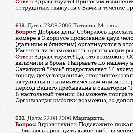
Ответ:
Здравствуйте! Приносим извинения
сотрудники свяжутся с Вами в течение тр
638.
Дата: 23.08.2006
Татьяна
, Москва
Вопрос:
Добрый день! Собираюсь приехать
номере в 3 корпусе проживание двух чело
(дальним и ближним) организуются в это
Имеется ли возможность организации рыб
Ответ:
Здравствуйте! Да, это возможно. 
включили в бронь. Направьте по нашему 
Санаторий "Русь" предоставляет 14 экск
городу, дегустационные, спортивно-развл
актуальны по климатическим или метеоро
период Вашего пребывания в санатории "Р
В настольный теннис Вы можете поиграть
Организация рыбалки возможна, за допо
639.
Дата: 22.08.2006
Маргарита
,
Вопрос:
Здравствуйте! Подскажите пожалу
собираюсь проводить какое-либо лечение 