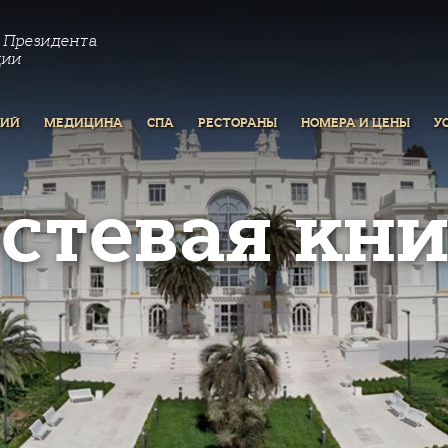
 Президента
ции
РИЙ
МЕДИЦИНА
СПА
РЕСТОРАНЫ
НОМЕРА И ЦЕНЫ
У
остевая кни