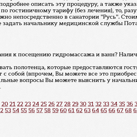
подробнее описать эту процедуру, а также указ
по гостиничному тарифу (без лечения), то, раз
но непосредственно в санатории "Русь". Стои
 задать начальнику медицинской службы Потапо
вания к посещению гидромассажа и ванн? Налич
вать полотенца, которые предоставляются гост
 с собой (впрочем, Вы можете все это приобре
иальные вопросы Вы можете выяснить у началь
1
20
21
22
23
24
25
26
27
28
29
30
31
32
33
34
35
36
52
53
54
55
56
57
58
59
60
61
62
63
64
65
66
67
68
6