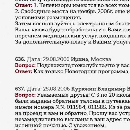
Ответ:
1. Телевизоры имеются во всех ном
2. Свободные места на ноябрь 2006г. еще
условиями размещения.
Затем воспользуйтесь электронным блан
Ваша заявка будет обработана и с Вами с
перечнем медицинских услуг, входящих в 
За дополнительную плату к Вашим услу
636.
Дата: 29.08.2006
Ирина
, Москва
Вопрос:
Подскажите,пожалуйста,что у вас 
Ответ:
Как только Новогодняя программа 
637.
Дата: 25.08.2006
Курюкин Владимир 
Вопрос:
Уважаемые друзья! С 5 по 20 июл
были выданы обратные талоны к путевкам
имели номера №№ 011584, 011585. Из за 
на проезд к вам и обратно. Прошу вас у
незамедлительно высланы в ваш адрес по
истинной печатью. С уважением.