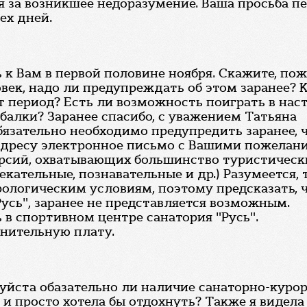
 за возникшее недоразумение. Ваша просьба п
ех дней.
 к Вам в первой половине ноября. Скажите, по
век, надо ли предупреждать об этом заранее? 
т период? Есть ли возможность поиграть в нас
алки? Заранее спасибо, с уважением Татьяна
Обязательно необходимо предупредить заранее,
адресу электронное письмо с Вашими пожелани
урсий, охватывающих большинство туристически
екательные, познавательные и др.) Разумеется,
логическим условиям, поэтому предсказать, ч
усь", заранее не представляется возможным.
 в спортивном центре санатория "Русь".
лнительную плату.
йста обазательно ли наличие санаторно-курорт
и просто хотела бы отдохнуть? Также я видела