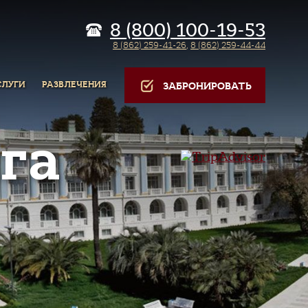
8 (800) 100-19-53
8 (862) 259-41-26
,
8 (862) 259-44-44
СЛУГИ
РАЗВЛЕЧЕНИЯ
ЗАБРОНИРОВАТЬ
га