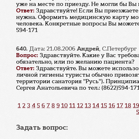
уже на месте по приезду. Не могли бы Вы 
Ответ:
Здравствуйте! Если Вы приезжаете 
нужна. Оформить медицинскую карту мож
человека. Конкретные вопросы Вы можете
594-171
640.
Дата: 21.08.2006
Андрей
, С.Петербург
Вопрос:
Здравствуйте. Какие у Вас требо
обязательно, или по желанию пациента?
Ответ:
Здравствуйте. Вы можете использо
личной гигиены туристы обычно привозят
территории санатория "Русь"). Принцип
Сергея Анатольевича по тел.: (8622)594-17
1
2
3
4
5
6
7
8
9
10
11
12
13
14
15
16
17
18
19
Задать вопрос: