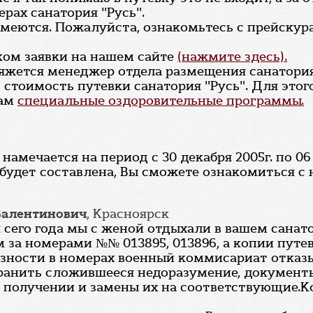
ерах санатория "Русь".
 имеются. Пожалуйста, ознакомьтесь с прейску
ком заявки на нашем сайте
(нажмите здесь).
вяжется менеджер отдела размещения санатория 
стоимость путевки санатория "Русь". Для этог
гам
специальные оздоровительные программы.
намечается на период с 30 декабря 2005г. по 06
будет составлена, Вы сможете ознакомиться с 
Валентинович
, Красноярск
я сего года мы с женой отдыхали в вашем сана
 за номерами №№ 013895, 013896, а копии путев
разности в номерах военный коммисариат отказ
странить сложившееся недоразумение, документ
 получении и замены их на соответствующие.