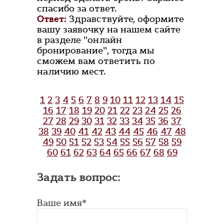
спасибо за ответ.
Ответ:
Здравствуйте, оформите
вашу заявочку на нашем сайте
в разделе "онлайн
бронирование", тогда мы
сможем вам ответить по
наличию мест.
1
2
3
4
5
6
7
8
9
10
11
12
13
14
15
16
17
18
19
20
21
22
23
24
25
26
27
28
29
30
31
32
33
34
35
36
37
38
39
40
41
42
43
44
45
46
47
48
49
50
51
52
53
54
55
56
57
58
59
60
61
62
63
64
65
66
67
68
69
Задать вопрос:
Ваше имя*