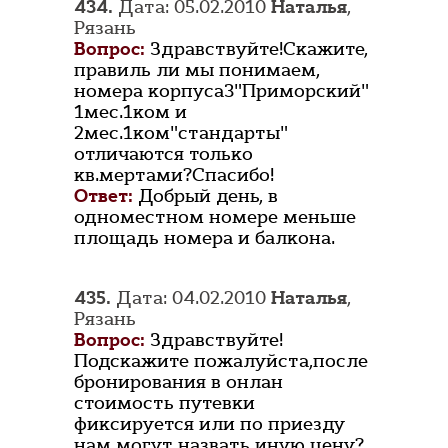
434.
Дата: 05.02.2010
Наталья
,
Рязань
Вопрос:
Здравствуйте!Скажите,
правиль ли мы понимаем,
номера корпуса3"Приморский"
1мес.1ком и
2мес.1ком"стандарты"
отличаются только
кв.мертами?Спасибо!
Ответ:
Добрый день, в
одноместном номере меньше
площадь номера и балкона.
435.
Дата: 04.02.2010
Наталья
,
Рязань
Вопрос:
Здравствуйте!
Подскажите пожалуйста,после
бронирования в онлан
стоимость путевки
фиксируется или по приезду
нам могут назвать иную цену?