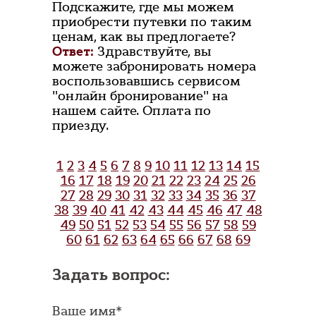
Подскажите, где мы можем
приобрести путевки по таким
ценам, как вы предлогаете?
Ответ:
Здравствуйте, вы
можете забронировать номера
воспользовавшись сервисом
"онлайн бронирование" на
нашем сайте. Оплата по
приезду.
1
2
3
4
5
6
7
8
9
10
11
12
13
14
15
16
17
18
19
20
21
22
23
24
25
26
27
28
29
30
31
32
33
34
35
36
37
38
39
40
41
42
43
44
45
46
47
48
49
50
51
52
53
54
55
56
57
58
59
60
61
62
63
64
65
66
67
68
69
Задать вопрос:
Ваше имя*