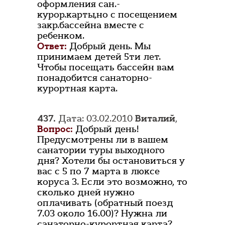
оформления сан.-
курор.карты,но с посещением
закр.бассейна вместе с
ребенком.
Ответ:
Добрый день. Мы
принимаем детей 5ти лет.
Чтобы посещать бассейн вам
понадобится санаторно-
курортная карта.
437.
Дата: 03.02.2010
Виталий
,
Вопрос:
Добрый день!
Предусмотрены ли в вашем
санатории туры выходного
дня? Хотели бы остановиться у
вас с 5 по 7 марта в люксе
коруса 3. Если это возможно, то
сколько дней нужно
оплачивать (обратный поезд
7.03 около 16.00)? Нужна ли
санаторно-курортная карта?