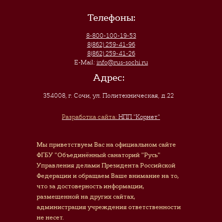
Телефоны:
8-800-100-19-53
8(862) 259-41-96
8(862) 259-41-26
E-Mail:
info@rus-sochi.ru
Адрес:
354008, г. Сочи
,
ул. Политехническая, д.22
Разработка сайта:
НПП "Корнет"
Мы приветствуем Вас на официальном сайте
ФГБУ "Объединённый санаторий "Русь"
Управления делами Президента Российской
Федерации и обращаем Ваше внимание на то,
что за достоверность информации,
размещенной на других сайтах,
администрация учреждения ответственности
не несет.