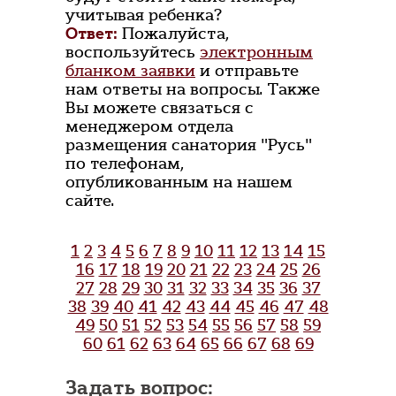
учитывая ребенка?
Ответ:
Пожалуйста,
воспользуйтесь
электронным
бланком заявки
и отправьте
нам ответы на вопросы. Также
Вы можете связаться с
менеджером отдела
размещения санатория "Русь"
по телефонам,
опубликованным на нашем
сайте.
1
2
3
4
5
6
7
8
9
10
11
12
13
14
15
16
17
18
19
20
21
22
23
24
25
26
27
28
29
30
31
32
33
34
35
36
37
38
39
40
41
42
43
44
45
46
47
48
49
50
51
52
53
54
55
56
57
58
59
60
61
62
63
64
65
66
67
68
69
Задать вопрос: