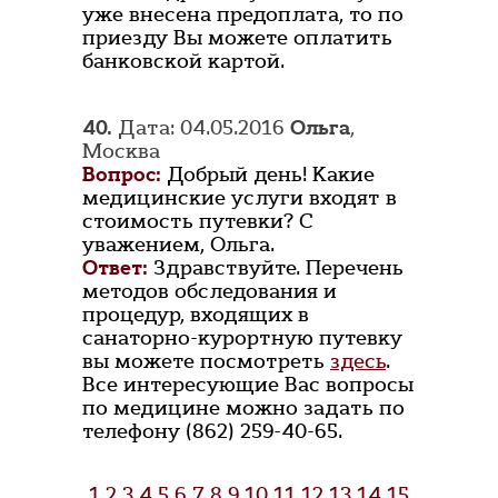
уже внесена предоплата, то по
приезду Вы можете оплатить
банковской картой.
40.
Дата: 04.05.2016
Ольга
,
Москва
Вопрос:
Добрый день! Какие
медицинские услуги входят в
стоимость путевки? С
уважением, Ольга.
Ответ:
Здравствуйте. Перечень
методов обследования и
процедур, входящих в
санаторно-курортную путевку
вы можете посмотреть
здесь
.
Все интересующие Вас вопросы
по медицине можно задать по
телефону (862) 259-40-65.
1
2
3
4
5
6
7
8
9
10
11
12
13
14
15