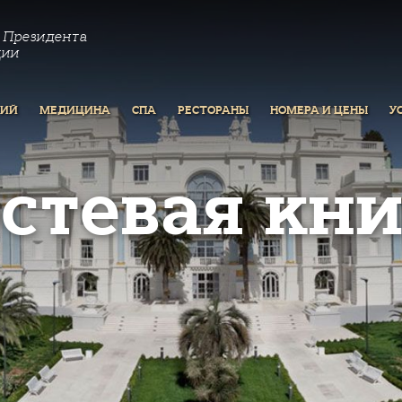
 Президента
ции
РИЙ
МЕДИЦИНА
СПА
РЕСТОРАНЫ
НОМЕРА И ЦЕНЫ
У
остевая кни