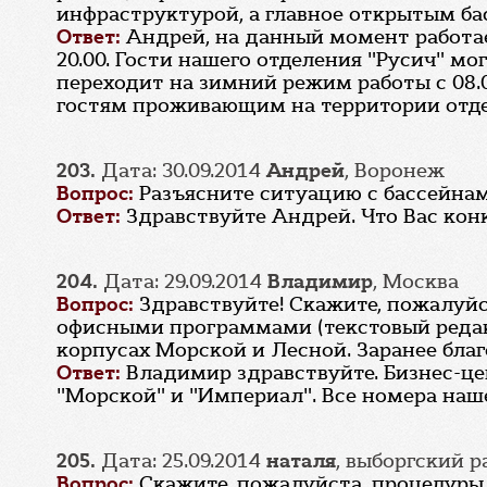
инфраструктурой, а главное открытым б
Ответ:
Андрей, на данный момент работает
20.00. Гости нашего отделения "Русич" мо
переходит на зимний режим работы с 08.0
гостям проживающим на территории отделе
203.
Дата: 30.09.2014
Андрей
, Воронеж
Вопрос:
Разъясните ситуацию с бассейнам
Ответ:
Здравствуйте Андрей. Что Вас кон
204.
Дата: 29.09.2014
Владимир
, Москва
Вопрос:
Здравствуйте! Скажите, пожалуйс
офисными программами (текстовый редак
корпусах Морской и Лесной. Заранее благ
Ответ:
Владимир здравствуйте. Бизнес-ц
"Морской" и "Империал". Все номера наше
205.
Дата: 25.09.2014
наталя
, выборгский 
Вопрос:
Скажите, пожалуйста, процедуры 