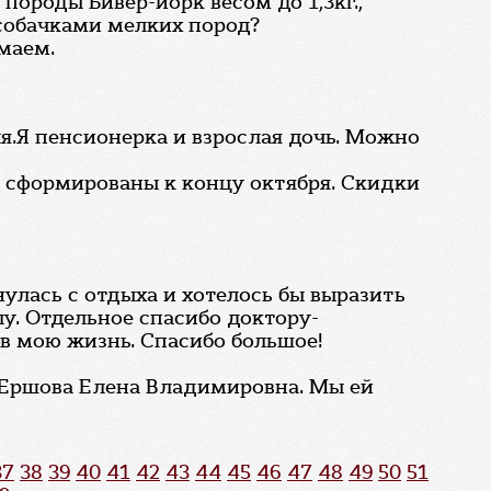
породы Бивер-йорк весом до 1,3кг.,
 собачками мелких пород?
маем.
я.Я пенсионерка и взрослая дочь. Можно
т сформированы к концу октября. Скидки
нулась с отдыха и хотелось бы выразить
у. Отдельное спасибо доктору-
 в мою жизнь. Спасибо большое!
и Ершова Елена Владимировна. Мы ей
37
38
39
40
41
42
43
44
45
46
47
48
49
50
51