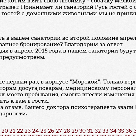
ие хотим взять свою любимку - собачку мелкой 
 грызёт. Принимает ли санаторий Русь гостей с
, гостей с домашними животными мы не прини
ть в вашем санатории во второй половине апрел
 раннее бронирование? Благодарим за ответ
дых в апреле 2015 года в нашем санатории буду
 предусмотрены.
е первый раз, в корпусе "Морской". Только вер
аторам досуга,поварам, медицинскому персонал
ок моего пребывания, смогла внести изменения
ть к вам в гости.
за отзыв. Вашего доктора психотерапевта звал
дарности.
20
21
22
23
24
25
26
27
28
29
30
31
32
33
34
35
36