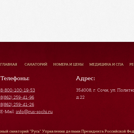
ГЛАВНАЯ
САНАТОРИЙ
НОМЕРА И ЦЕНЫ
МЕДИЦИНА И СПА
Р
Телефоны:
Адрес:
8-800-100-19-53
354008, г. Сочи
,
ул. Полите
8(862) 259-41-96
д.22
8(862) 259-41-26
E-Mail:
info@rus-sochi.ru
ный санаторий "Русь" Управления делами Президента Российской Феде