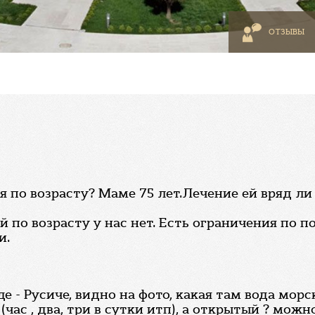
ОТЗЫВЫ
я по возрасту? Маме 75 лет.Лечение ей вряд л
 по возрасту у нас нет. Есть ограничения по п
и.
е - Русиче, видно на фото, какая там вода морс
час , два, три в сутки итп), а открытый ? мож