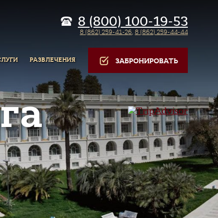
8 (800) 100-19-53
8 (862) 259-41-26
,
8 (862) 259-44-44
СЛУГИ
РАЗВЛЕЧЕНИЯ
ЗАБРОНИРОВАТЬ
га