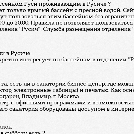
ассейном Руси проживающим в Русиче ?
 только крытый бассейн с пресной водой. Сейчас
гут пользоваться этим бассейном без ограничен
0 до 20.00. Правила не позволяют пользоватьс
ния "Русич". Служба размещения отделения "Рус
и в Русиче
кретно интересует по бассейнам в отделении "Р
та, есть ли в санатории бизнес-центр, где мож
тор, электронные таблицы) и печатью. Как ос
одарен, Владимир, г. Москва
ентр с офисными программами и возможностью 
го санатория оборудованы доступом в интернет 
район
в субботу есть ?