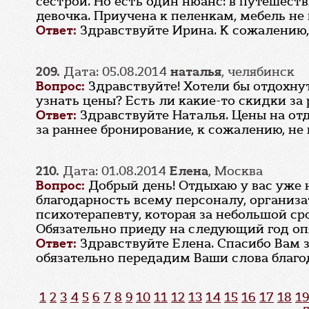
сестрой. Но есть один нюанс: в путешеств
девочка. Приучена к пеленкам, мебель не
Ответ:
Здравствуйте Ирина. К сожалению
209.
Дата: 05.08.2014
наталья
, челябинск
Вопрос:
Здравствуйте! Хотели бы отдохну
узнать цены? Есть ли какие-то скидки за
Ответ:
Здравствуйте Наталья. Цены на от
за раннее бронирование, к сожалению, не
210.
Дата: 01.08.2014
Елена
, Москва
Вопрос:
Добрый день! Отдыхаю у вас уже н
благодарность всему персоналу, организ
психотерапевту, которая за небольшой ср
Обязательно приеду на следующий год опя
Ответ:
Здравствуйте Елена. Спасибо Вам 
обязательно передадим Ваши слова благо
1
2
3
4
5
6
7
8
9
10
11
12
13
14
15
16
17
18
19