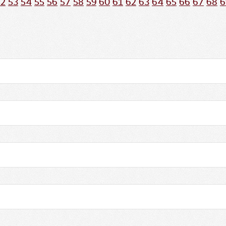
52
53
54
55
56
57
58
59
60
61
62
63
64
65
66
67
68
6