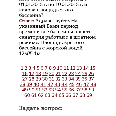
01.01.2015 г. по 10.01.2015 г. и
какова площадь этого
бассейна?
Ответ:
Здравствуйте. На
указанный Вами период
времени все бассейны нашего
санатория работают в штатном
режиме. Площадь крытого
бассейна с морской водой
12мХ11м
1
2
3
4
5
6
7
8
9
10
11
12
13
14
15
16
17
18
19
20
21
22
23
24
25
26
27
28
29
30
31
32
33
34
35
36
37
38
39
40
41
42
43
44
45
46
47
48
49
50
51
52
53
54
55
56
57
58
59
60
61
62
63
64
65
66
67
68
69
Задать вопрос: