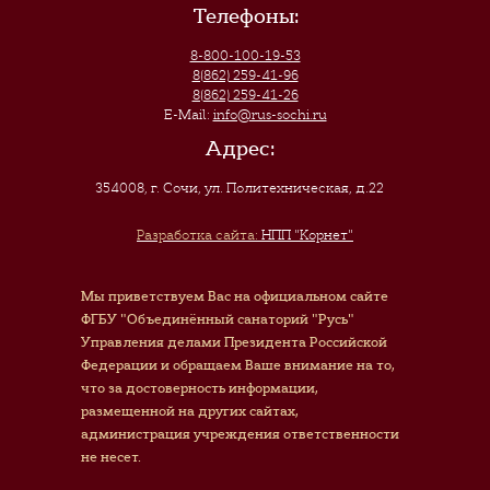
Телефоны:
8-800-100-19-53
8(862) 259-41-96
8(862) 259-41-26
E-Mail:
info@rus-sochi.ru
Адрес:
354008, г. Сочи
,
ул. Политехническая, д.22
Разработка сайта:
НПП "Корнет"
Мы приветствуем Вас на официальном сайте
ФГБУ "Объединённый санаторий "Русь"
Управления делами Президента Российской
Федерации и обращаем Ваше внимание на то,
что за достоверность информации,
размещенной на других сайтах,
администрация учреждения ответственности
не несет.