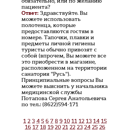
обязательно, или по желанию
пациента?
Ответ:
Здравствуйте. Вы
можете использовать
полотенца, которые
предоставляются гостям в
номере. Тапочки, плавки и
предметы личной гигиены
туристы обычно привозят с
собой (впрочем, Вы можете все
это приобрести в магазине,
расположенном на территории
санатория "Русь").
Принципиальные вопросы Вы
можете выяснить у начальника
медицинской службы
Потапова Сергея Анатольевича
по тел.: (8622)594-171
1
2
3
4
5
6
7
8
9
10
11
12
13
14
15
16
17
18
19
20
21
22
23
24
25
26