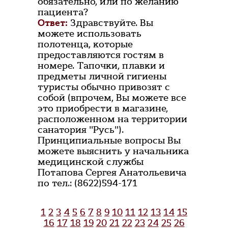
обязательно, или по желанию
пациента?
Ответ:
Здравствуйте. Вы
можете использовать
полотенца, которые
предоставляются гостям в
номере. Тапочки, плавки и
предметы личной гигиены
туристы обычно привозят с
собой (впрочем, Вы можете все
это приобрести в магазине,
расположенном на территории
санатория "Русь").
Принципиальные вопросы Вы
можете выяснить у начальника
медицинской службы
Потапова Сергея Анатольевича
по тел.: (8622)594-171
1
2
3
4
5
6
7
8
9
10
11
12
13
14
15
16
17
18
19
20
21
22
23
24
25
26