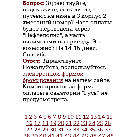
Вопрос:
Здравствуйте,
подскажите, есть ли еще
путевки на июнь в 3 корпус 2-
хместный номер? Част оплаты
будет переведена через
"Нефтеполис", а часть
наличными по приезду. Это
возможно? На 14-16 дней.
Спасибо
Ответ:
Здравствуйте.
Пожалуйста, воспользуйтесь
электронной формой
бронирования
на нашем сайте.
Комбинированная форма
оплаты в санатории "Русь" не
предусмотрена.
1
2
3
4
5
6
7
8
9
10
11
12
13
14
15
16
17
18
19
20
21
22
23
24
25
26
27
28
29
30
31
32
33
34
35
36
37
38
39
40
41
42
43
44
45
46
47
48