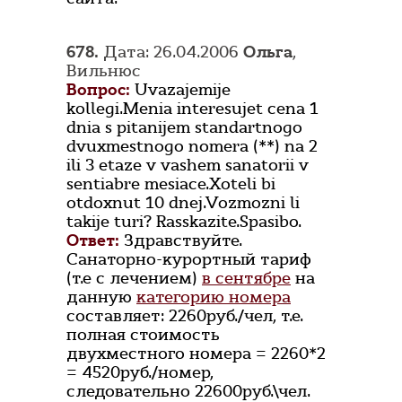
678.
Дата: 26.04.2006
Oльга
,
Вильнюс
Вопрос:
Uvazajemije
kollegi.Menia interesujet cena 1
dnia s pitanijem standartnogo
dvuxmestnogo nomera (**) na 2
ili 3 etaze v vashem sanatorii v
sentiabre mesiace.Xoteli bi
otdoxnut 10 dnej.Vozmozni li
takije turi? Rasskazite.Spasibo.
Ответ:
Здравствуйте.
Санаторно-курортный тариф
(т.е с лечением)
в сентябре
на
данную
категорию номера
составляет: 2260руб./чел, т.е.
полная стоимость
двухместного номера = 2260*2
= 4520руб./номер,
следовательно 22600руб.\чел.