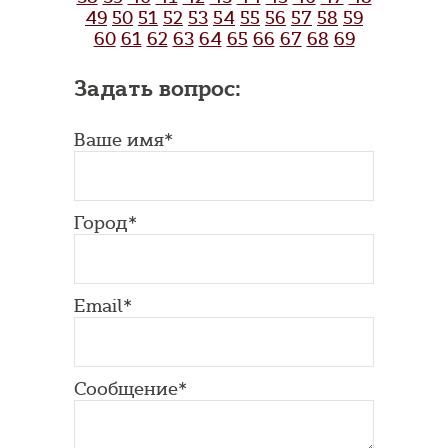
49
50
51
52
53
54
55
56
57
58
59
60
61
62
63
64
65
66
67
68
69
Задать вопрос:
Ваше имя*
Город*
Email*
Сообщение*