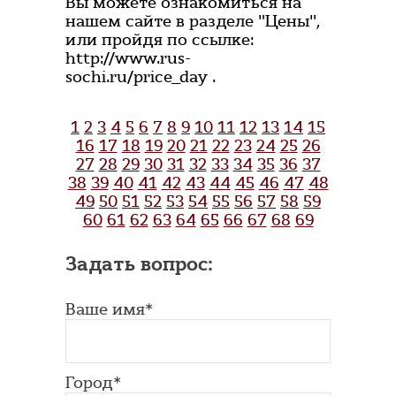
Вы можете ознакомиться на
нашем сайте в разделе "Цены",
или пройдя по ссылке:
http://www.rus-
sochi.ru/price_day .
1
2
3
4
5
6
7
8
9
10
11
12
13
14
15
16
17
18
19
20
21
22
23
24
25
26
27
28
29
30
31
32
33
34
35
36
37
38
39
40
41
42
43
44
45
46
47
48
49
50
51
52
53
54
55
56
57
58
59
60
61
62
63
64
65
66
67
68
69
Задать вопрос:
Ваше имя*
Город*