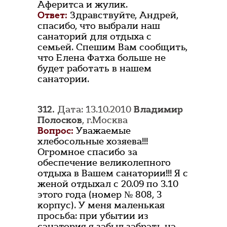
Аферитса и жулик.
Ответ:
Здравствуйте, Андрей,
спасибо, что выбрали наш
санаторий для отдыха с
семьей. Спешим Вам сообщить,
что Елена Фатха больше не
будет работать в нашем
санатории.
312.
Дата: 13.10.2010
Владимир
Полосков
, г.Москва
Вопрос:
Уважаемые
хлебосольные хозяева!!!
Огромное спасибо за
обеспечение великолепного
отдыха в Вашем санатории!!! Я с
женой отдыхал с 20.09 по 3.10
этого года (номер № 808, 3
корпус). У меня маленькая
просьба: при убытии из
санатория я забыл забрать на