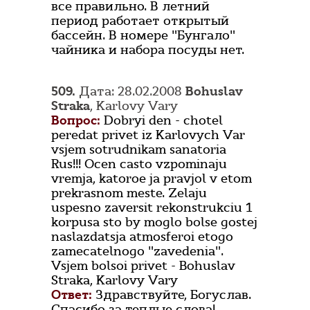
все правильно. В летний
период работает открытый
бассейн. В номере "Бунгало"
чайника и набора посуды нет.
509.
Дата: 28.02.2008
Bohuslav
Straka
, Karlovy Vary
Вопрос:
Dobryi den - chotel
peredat privet iz Karlovych Var
vsjem sotrudnikam sanatoria
Rus!!! Ocen casto vzpominaju
vremja, katoroe ja pravjol v etom
prekrasnom meste. Zelaju
uspesno zaversit rekonstrukciu 1
korpusa sto by moglo bolse gostej
naslazdatsja atmosferoi etogo
zamecatelnogo "zavedenia".
Vsjem bolsoi privet - Bohuslav
Straka, Karlovy Vary
Ответ:
Здравствуйте, Богуслав.
Спасибо за теплые слова!