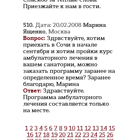
Приезжайте к нам в гости.
510.
Дата: 20.02.2008
Марина
Ященко
, Москва
Вопрос:
Здрвствуйте, хотим
приехать в Сочи в начале
сентября и хотим пройки курс
амбулаторного лечения в
вашем санатории, можно
заказать программу заранее на
определенное время? Заранее
благодарю, Марина
Ответ:
Здравствуйте.
Программа амбулаторного
лечения составляется только
на месте.
1
2
3
4
5
6
7
8
9
10
11
12
13
14
15
16
17
18
19
20
21
22
23
24
25
26