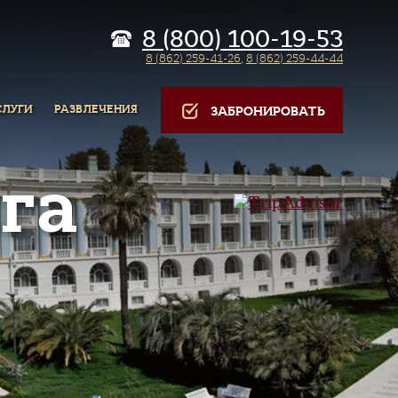
8 (800) 100-19-53
8 (862) 259-41-26
,
8 (862) 259-44-44
СЛУГИ
РАЗВЛЕЧЕНИЯ
ЗАБРОНИРОВАТЬ
га