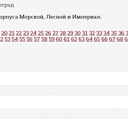
гоград
 корпуса Морской, Лесной и Империал.
20
21
22
23
24
25
26
27
28
29
30
31
32
33
34
35
36
52
53
54
55
56
57
58
59
60
61
62
63
64
65
66
67
68
6