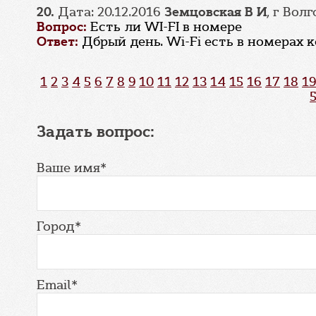
20.
Дата: 20.12.2016
Земцовская В И
, г Вол
Вопрос:
Есть ли WI-FI в номере
Ответ:
Дбрый день. Wi-Fi есть в номерах
1
2
3
4
5
6
7
8
9
10
11
12
13
14
15
16
17
18
19
Задать вопрос:
Ваше имя*
Город*
Email*