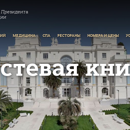
 Президента
ции
РИЙ
МЕДИЦИНА
СПА
РЕСТОРАНЫ
НОМЕРА И ЦЕНЫ
У
остевая кни