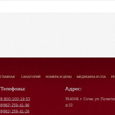
ГЛАВНАЯ
САНАТОРИЙ
НОМЕРА И ЦЕНЫ
МЕДИЦИНА И СПА
Р
Телефоны:
Адрес:
8-800-100-19-53
354008, г. Сочи
,
ул. Полите
8(862) 259-41-96
д.22
8(862) 259-41-26