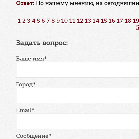
Ответ:
По нашему мнению, на сегодняшни
1
2
3
4
5
6
7
8
9
10
11
12
13
14
15
16
17
18
19
Задать вопрос:
Ваше имя*
Город*
Email*
Сообщение*