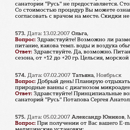
санатории "Русь" не предоставляется. С
Со стоимостью процедур Вы можете озна
согласовать с врачом на месте. Скидки н
573.
Дата: 13.02.2007
Ольга
,
Вопрос:
Здравствуйте! Возможно ли размещ
питание, какова темп. воды и воздуха обы
Ответ:
Здравствуйте. Да, возможно. Питан
сезона, от +12 до +20 гр. Цельсия, морской 
574.
Дата: 07.02.2007
Татьяна
, Ноябрьск
Вопрос:
Добрый день! Планирую отдыхать
природные ванны с диагнозом микроаде
Ответ:
Здравствуйте! Принципиальные в
санаторий "Русь" Потапова Сергея Анатоль
575.
Дата: 05.02.2007
Александр Юников
,
Вопрос:
При получении от Вас вашего E-m
медицинские установки: