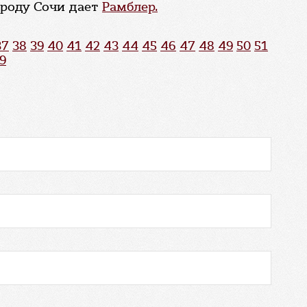
ороду Сочи дает
Рамблер.
37
38
39
40
41
42
43
44
45
46
47
48
49
50
51
9