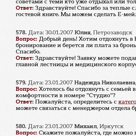
советами с теми кто уже отдыхал или тол
Ответ:
Здравствуйте! Спасибо за теплые 
гостевой книге. Мы можем сделать Е-мей
578.
Дата: 30.01.2007
Юлия
, Петрозаводск
Вопрос:
Добрый день! Хотим отдохнуть в В
бронирование и берется ли плата за бро
Спасибо.
Ответ:
Здравствуйте! Заявку можете подав
главной лестницы и медицинского корпус
579.
Дата: 23.01.2007
Надежда Николаевна
Вопрос:
Хотелось бы отдохнуть с семьей 
комфортности в номере "Студио"?
Ответ:
Пожалуйста, определитесь с
катег
можете связаться с менеджером отдела б
580.
Дата: 23.01.2007
Михаил
, Иркутск
Вопрос:
Скажите пожалуйста, где можно 