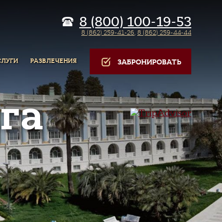
8 (800) 100-19-53
8 (862) 259-41-26
,
8 (862) 259-44-44
СЛУГИ
РАЗВЛЕЧЕНИЯ
ЗАБРОНИРОВАТЬ
га