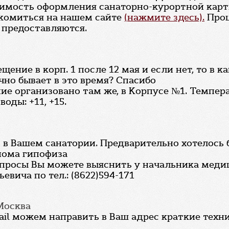
тоимость оформления санаторно-курортной карт
комиться на нашем сайте
(нажмите здесь).
Проц
е предоставляются.
ение в корп. 1 после 12 мая и если нет, то в к
чно бывает в это время? Спасибо
ие организовано там же, в Корпусе №1. Темпера
воды: +11, +15.
 в Вашем санатории. Предварительно хотелось
нома гипофиза
опросы Вы можете выяснить у начальника мед
евича по тел.: (8622)594-171
 Москва
ail можем направить в Ваш адрес краткие тех