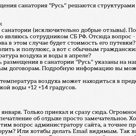
щения санатория "Русь" решаются структурами
к
санатории (исключительно добрые отзывы). Пос
что являюсь сотрудником СБ РФ. Отсюда вопрос 
ова в этом случае будет стоимость его путевк
олить и полулюкс, а вот с обычным граждански
ратура воздуха и воды в апреле?
ь размещения в санатории "Русь" указаны на на
ным договорам. Подробную информацию вы мож
, температура воздуха может находиться в преде
кой воды +12 +14 градусов.
20 января. Только приехал и сразу сюда. Огромно
впечатление об отдыхе просто замечательное. Хо
с этим вопрос администратору сайта, а точнее 
орум? Или хотябы делать Email видимым. Так х