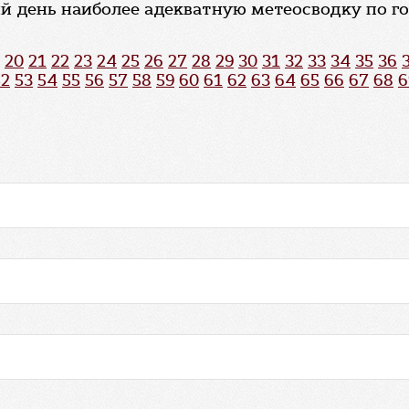
й день наиболее адекватную метеосводку по г
20
21
22
23
24
25
26
27
28
29
30
31
32
33
34
35
36
52
53
54
55
56
57
58
59
60
61
62
63
64
65
66
67
68
6