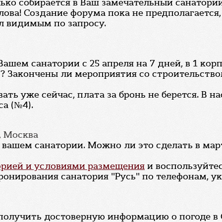
ько собирается в Ваш замечательный санаторий
слова! Создание форума пока не предполагается
л видимым по запросу.
ашем санатории с 25 апреля на 7 дней, в 1 корп
нь? Закончены ли мероприятия со строительств
ать уже сейчас, плата за бронь не берется. В 
а (№4).
, Москва
в вашем санатории. Можно ли это сделать в ма
орией и условиями размещения
и воспользуйте
ронирования санатория "Русь" по телефонам, у
получить достоверную информацию о погоде в 