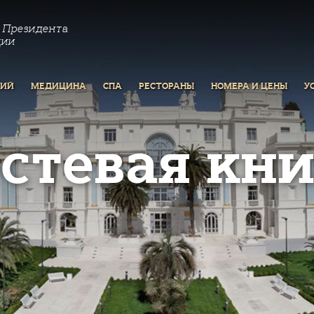
 Президента
ции
РИЙ
МЕДИЦИНА
СПА
РЕСТОРАНЫ
НОМЕРА И ЦЕНЫ
У
остевая кни