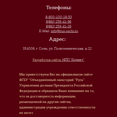
Телефоны:
8-800-100-19-53
8(862) 259-41-96
8(862) 259-41-26
E-Mail:
info@rus-sochi.ru
Адрес:
354008, г. Сочи
,
ул. Политехническая, д.22
Разработка сайта:
НПП "Корнет"
Мы приветствуем Вас на официальном сайте
ФГБУ "Объединённый санаторий "Русь"
Управления делами Президента Российской
Федерации и обращаем Ваше внимание на то,
что за достоверность информации,
размещенной на других сайтах,
администрация учреждения ответственности
не несет.