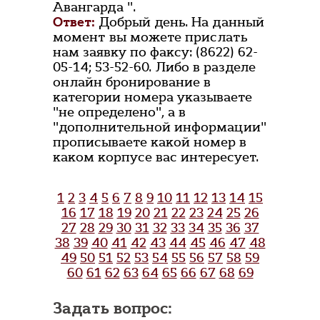
Авангарда ".
Ответ:
Добрый день. На данный
момент вы можете прислать
нам заявку по факсу: (8622) 62-
05-14; 53-52-60. Либо в разделе
онлайн бронирование в
категории номера указываете
"не определено", а в
"дополнительной информации"
прописываете какой номер в
каком корпусе вас интересует.
1
2
3
4
5
6
7
8
9
10
11
12
13
14
15
16
17
18
19
20
21
22
23
24
25
26
27
28
29
30
31
32
33
34
35
36
37
38
39
40
41
42
43
44
45
46
47
48
49
50
51
52
53
54
55
56
57
58
59
60
61
62
63
64
65
66
67
68
69
Задать вопрос: