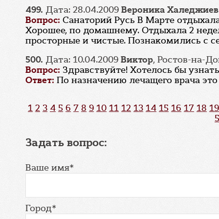
499.
Дата: 28.04.2009
Вероника Халеджиев
Вопрос:
Санаторий Русь В Марте отдыхала
Хорошее, по домашнему. Отдыхала 2 недел
просторные и чистые. Познакомились с с
500.
Дата: 10.04.2009
Виктор
, Ростов-на-Д
Вопрос:
Здравствуйте! Хотелось бы узнат
Ответ:
По назначению лечащего врача это
1
2
3
4
5
6
7
8
9
10
11
12
13
14
15
16
17
18
19
Задать вопрос:
Ваше имя*
Город*