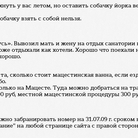
хнуть у вас летом, но оставить собачку йорка в
обачку взять с собой нельзя.
сь». Вывозил мать и жену на отдых санатории 
оже отдыхали как хотели. Хорошо что поехали н
хорошо.
та, сколько стоит мацестинская ванна, если ез
бо.
ько на Мацесте. Туда можно добраться на тра
 руб, местной мацестинской процедуры 300 ру
но забранировать номер на 31.07.09 г. сроком н
ание" на любой странице сайта с правой сторо