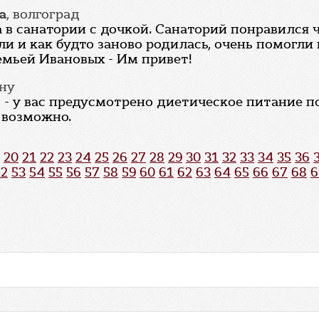
а
, волгоград
 в санатории с дочкой. Санаторий понравился 
и и как будто заново родилась, очень помогли
емьей Ивановых - Им привет!
ону
ь - у вас предусмотрено диетическое питание 
 возможно.
20
21
22
23
24
25
26
27
28
29
30
31
32
33
34
35
36
52
53
54
55
56
57
58
59
60
61
62
63
64
65
66
67
68
6