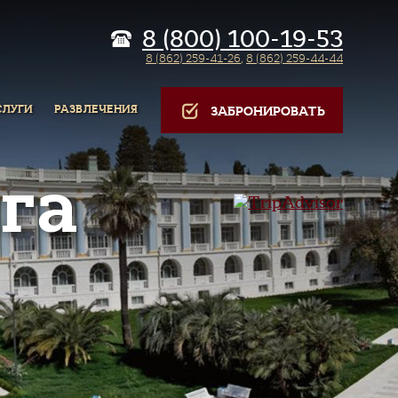
8 (800) 100-19-53
8 (862) 259-41-26
,
8 (862) 259-44-44
СЛУГИ
РАЗВЛЕЧЕНИЯ
ЗАБРОНИРОВАТЬ
га