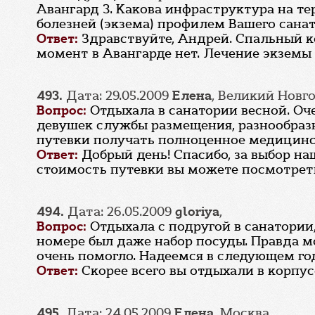
Авангард 3. Какова инфраструктура на те
болезней (экзема) профилем Вашего санат
Ответ:
Здравствуйте, Андрей. Спальный к
момент в Авангарде нет. Лечение экземы
493.
Дата: 29.05.2009
Елена
, Великий Новг
Вопрос:
Отдыхала в санатории весной. Оч
девушек службы размещения, разнообразна
путевки получать полноценное медицинск
Ответ:
Добрый день! Спасибо, за выбор на
стоимость путевки вы можете посмотреть h
494.
Дата: 26.05.2009
gloriya
,
Вопрос:
Отдыхала с подругой в санатории
номере был даже набор посуды. Правда м
очень помогло. Надеемся в следующем го
Ответ:
Скорее всего вы отдыхали в корпус
495.
Дата: 24.05.2009
Елена
, Москва