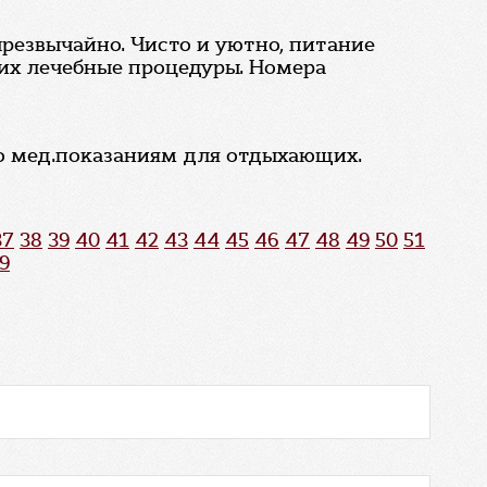
чрезвычайно. Чисто и уютно, питание
 их лечебные процедуры. Номера
по мед.показаниям для отдыхающих.
37
38
39
40
41
42
43
44
45
46
47
48
49
50
51
9