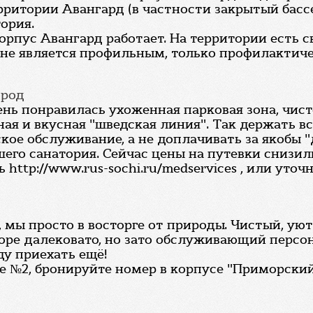
рритории Авангард (в частности закрытый басс
ория.
орпус Авангард работает. На территории есть с
 не является профильным, только профилактич
ород
ень понравилась ухоженная парковая зона, чист
я и вкусная "шведская линия". Так держать вс
ое обслуживание, а не доплачивать за якобы 
шего санатория. Сейчас цены на путевки снизили
ttp://www.rus-sochi.ru/medservices , или уточн
, мы просто в восторге от природы. Чистый, ую
оре далековато, но зато обслуживающий персон
ду приехать ещё!
е №2, бронируйте номер в корпусе "Приморский