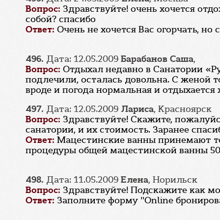
Вопрос:
Здравствуйте! очень хочется отдо
собой? спасибо
Ответ:
Очень не хочется Вас огорчать, но с
496.
Дата: 12.05.2009
Барабанов Саша
,
Вопрос:
Отдыхал недавно в Санатории «Ру
подлечили, осталась довольна. С женой т
вроде и погода нормальная и отдыхается 
497.
Дата: 12.05.2009
Лариса
, Красноярск
Вопрос:
Здравствуйте! Скажите, пожалуйс
санатории, и их стоимость. Заранее спаси
Ответ:
Мацестинские ванны принемают тол
процедуры общей мацестинской ванны 500
498.
Дата: 11.05.2009
Елена
, Норильск
Вопрос:
Здравствуйте! Подскажите как мож
Ответ:
Заполните форму "Online брониров