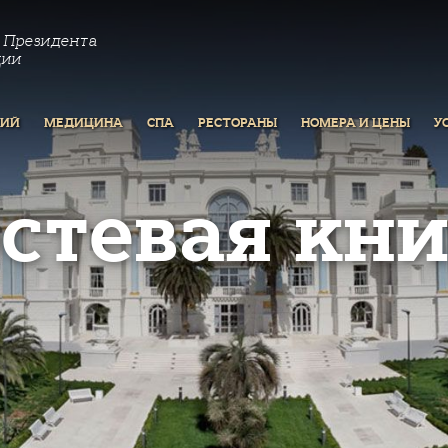
 Президента
ции
РИЙ
МЕДИЦИНА
СПА
РЕСТОРАНЫ
НОМЕРА И ЦЕНЫ
У
остевая кни