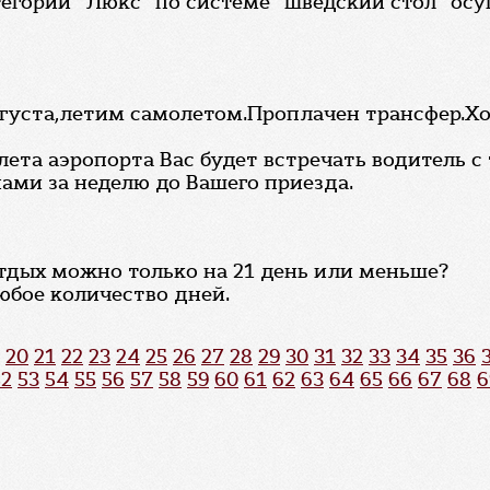
егории "Люкс" по системе "шведский стол" осущ
августа,летим самолетом.Проплачен трансфер.Хо
лета аэропорта Вас будет встречать водитель с
ами за неделю до Вашего приезда.
отдых можно только на 21 день или меньше?
юбое количество дней.
20
21
22
23
24
25
26
27
28
29
30
31
32
33
34
35
36
52
53
54
55
56
57
58
59
60
61
62
63
64
65
66
67
68
6