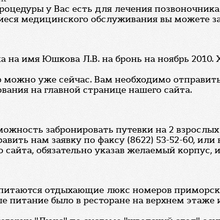
роцедуры у Вас есть для лечения позвоночника
еся медицинского обслуживания вы можете зада
а на имя Юшкова Л.В. на бронь на ноябрь 2010. 
можно уже сейчас. Вам необходимо отправить н
вания на главной странице нашего сайта.
ожность забронировать путевки на 2 взрослых с
вить нам заявку по факсу (8622) 53-52-60, или
 сайта, обязательно указав желаемый корпус, 
е питаются отдыхающие люкс номеров приморског
е питание было в ресторане на верхнем этаже 