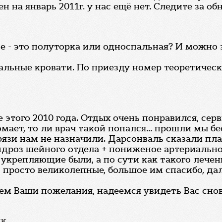
 на январь 2011г. у нас ещё нет. Следите за о
се - это полуторка или односпальная? И можн
альные кровати. По приезду номер теоретичес
 этого 2010 года. Отдых очень понравился, сер
омает, то ли врач такой попался... прошли мы б
грязи нам не назначили. Дарсонваль сказали пл
ондроз шейного отдела + пониженое артериальн
укрепляющие были, а по сути как такого лечени
с просто великолепные, большое им спасибо, д
тем Ваши пожелания, надеемся увидеть Вас снов
ск