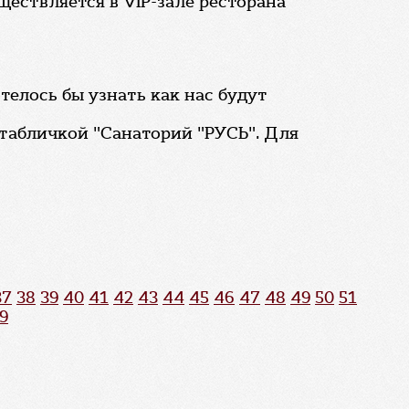
ествляется в VIP-зале ресторана
телось бы узнать как нас будут
 табличкой "Санаторий "РУСЬ". Для
37
38
39
40
41
42
43
44
45
46
47
48
49
50
51
9