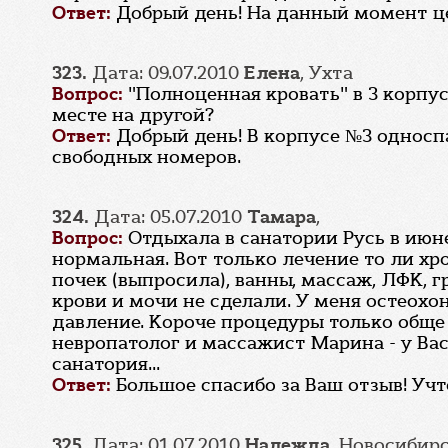
Ответ:
Добрый день! На данный момент цен
323.
Дата: 09.07.2010
Елена
, Ухта
Вопрос:
"Полноценная кровать" в 3 корпу
месте на другой?
Ответ:
Добрый день! В корпусе №3 односп
свободных номеров.
324.
Дата: 05.07.2010
Тамара
,
Вопрос:
Отдыхала в санатории Русь в июне
нормальная. Вот только лечение то ли хр
почек (выпросила), ванны, массаж, ЛФК, 
крови и мочи не сделали. У меня остеох
давление. Короче процедуры только обще 
невропатолог и массажист Марина - у Ва
санатория...
Ответ:
Большое спасибо за Ваш отзыв! Уч
325.
Дата: 01.07.2010
Надежда
, Новосибир