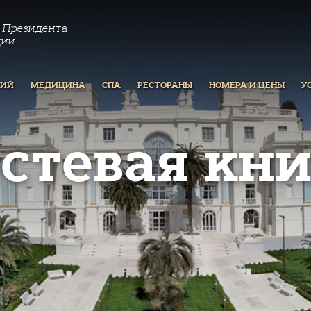
 Президента
ции
РИЙ
МЕДИЦИНА
СПА
РЕСТОРАНЫ
НОМЕРА И ЦЕНЫ
У
остевая кни