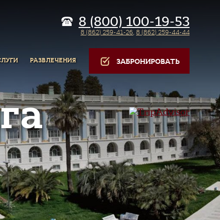
8 (800) 100-19-53
8 (862) 259-41-26
,
8 (862) 259-44-44
СЛУГИ
РАЗВЛЕЧЕНИЯ
ЗАБРОНИРОВАТЬ
га