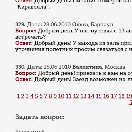
Ответ:
Добрый день! Питание номеров кат
"Каравелла".
329.
Дата: 28.06.2010
Ольга
, Барнаул
Вопрос:
Добрый день.У нас путевка с 13 
встречать?
Ответ:
Добрый день! У выхода из зала при
уточнения полетных просим связаться с н
330.
Дата: 28.06.2010
Валентина
, Москва
Вопрос:
Добрый день! приехать к вам на 
Ответ:
Добрый день! Заезд возможен на л
1
2
3
4
5
6
7
8
9
10
11
12
13
14
15
16
17
18
19
Задать вопрос:
Ваше имя*