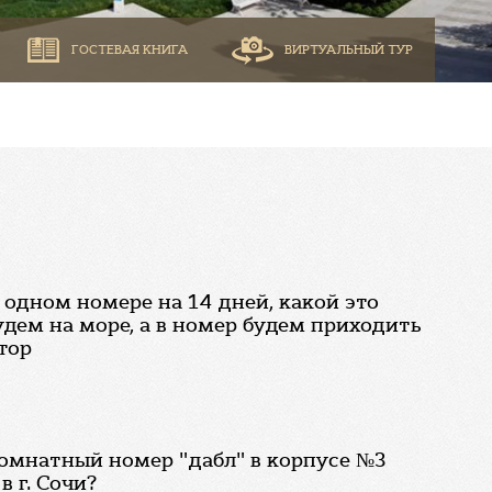
ГОСТЕВАЯ КНИГА
ВИРТУАЛЬНЫЙ ТУР
 одном номере на 14 дней, какой это
удем на море, а в номер будем приходить
тор
омнатный номер "дабл" в корпусе №3
в г. Сочи?