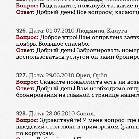
Вопрос:
Подскажите, пожалуйста, какие п
Ответ:
Добрый день! Все вопросы, касающи
326.
Дата: 01.07.2010
Людмила
, Калуга
Вопрос:
Доброе утро! Вам отпрвлена заявк
ноябрь. Большое спасибо.
Ответ:
Добрый день! Забронировать номер 
воспользоваться услугой он-лайн брониро
327.
Дата: 29.06.2010
Орел
, Орёл
Вопрос:
Скажите пожалуйста есть ли возм
Ответ:
Добрый день! Вам необходимо отпра
бронирования на главной странице нашего
328.
Дата: 28.06.2010
Санал
,
Вопрос:
Здравствуйте! У меня вопрос: гд
шведский стол люкс в приморском (раньш
по корпусам.