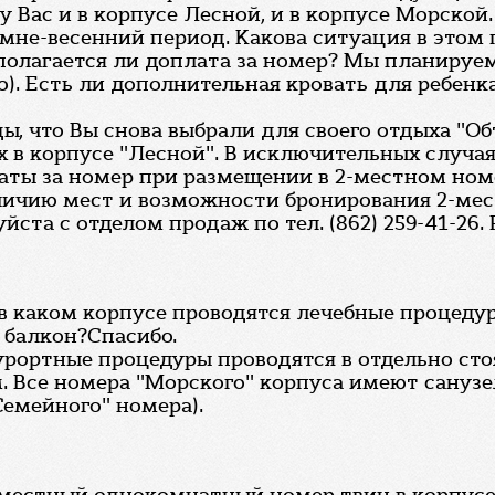
 Вас и в корпусе Лесной, и в корпусе Морской
имне-весенний период. Какова ситуация в этом
едполагается ли доплата за номер? Мы планиру
). Есть ли дополнительная кровать для ребенк
ы, что Вы снова выбрали для своего отдыха "О
 в корпусе "Лесной". В исключительных случая
аты за номер при размещении в 2-местном ном
личию мест и возможности бронирования 2-мест
уйста с отделом продаж по тел. (862) 259-41-26.
, в каком корпусе проводятся лечебные процед
 балкон?Спасибо.
урортные процедуры проводятся в отдельно ст
 Все номера "Морского" корпуса имеют санузел
емейного" номера).