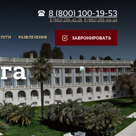
8 (800) 100-19-53
8 (862) 259-41-26
,
8 (862) 259-44-44
СЛУГИ
РАЗВЛЕЧЕНИЯ
ЗАБРОНИРОВАТЬ
га