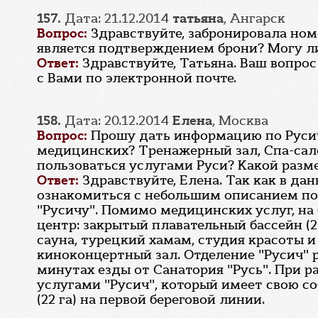
157.
Дата: 21.12.2014
татьяна
, Ангарск
Вопрос:
Здравствуйте, забронировала номер
является подтверждением брони? Могу ли 
Ответ:
Здравствуйте, Татьяна. Ваш вопрос
с Вами по электронной почте.
158.
Дата: 20.12.2014
Елена
, Москва
Вопрос:
Прошу дать информацию по Русичу
медицинских? Тренажерный зал, Спа-сало
пользоваться услугами Руси? Какой разме
Ответ:
Здравствуйте, Елена. Так как в да
ознакомиться с небольшим описанием по д
"Русичу". Помимо медицинских услуг, на
центр: закрытый плавательный бассейн (2
сауна, турецкий хамам, студия красоты 
киноконцертный зал. Отделение "Русич" р
минутах езды от Санатория "Русь". При р
услугами "Русич", который имеет свою со
(22 га) на первой береговой линии.