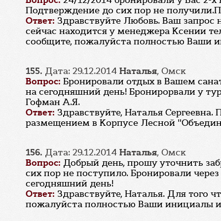
Вопрос:
24/12/2014 бронировали у Вас 2-
Подтверждение до сих пор не получили.П
Ответ:
Здравствуйте Любовь. Ваш запрос н
сейчас находится у менеджера Ксении тел.
сообщите, пожалуйста полностью Ваши и
155.
Дата: 29.12.2014
Наталья
, Омск
Вопрос:
Бронировали отдых в Вашем санат
на сегодняшний день! Бронирорвали у туро
Гофман А.Я.
Ответ:
Здравствуйте, Наталья Сергеевна. 
размещением в Корпусе Лесной "Объедин
156.
Дата: 29.12.2014
Наталья
, Омск
Вопрос:
Добрый день, прошу уточнить забр
сих пор не поступило. Бронировали через
сегодняшний день!
Ответ:
Здравствуйте, Наталья. Для того 
пожалуйста полностью Ваши инициалы и н