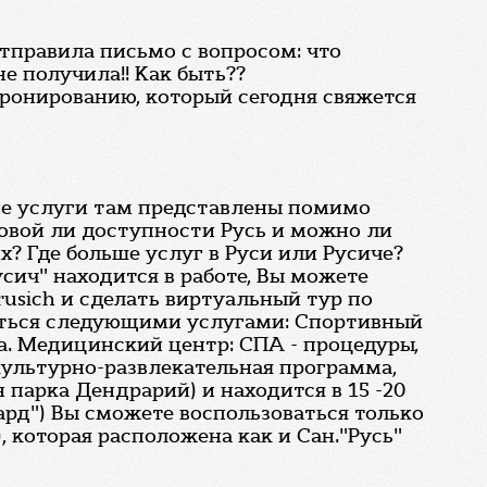
 отправила письмо с вопросом: что
е получила!! Как быть??
 бронированию, который сегодня свяжется
кие услуги там представлены помимо
говой ли доступности Русь и можно ли
? Где больше услуг в Руси или Русиче?
сич" находится в работе, Вы можете
rusich и сделать виртуальный тур по
ваться следующими услугами: Спортивный
ла. Медицинский центр: СПА - процедуры,
культурно-развлекательная программа,
 парка Дендрарий) и находится в 15 -20
ард") Вы сможете воспользоваться только
 которая расположена как и Сан."Русь"