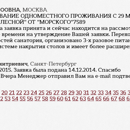
ТООВНА
, МОСКВА
АНИЕ ОДНОМЕСТНОГО ПРОЖИВАНИЯ С 29 МАРТ
ЛЕСНОЙ" ОТ "МОРСКОГО"7589
а заявка принята и сейчас находится на рассмот
 времени на утверждение Вашей заявки. Перехо
остей санатория, организовано 3-х разовое пита
системе накрытия столов и имеет более расшир
митриевич
, Санкт-Петербург
015. Заявка была подана 14.12.2014. Спасибо
 Вчера Менеджер отправил Вам на e-mail подт
20
21
22
23
24
25
26
27
28
29
30
31
32
33
34
35
36
52
53
54
55
56
57
58
59
60
61
62
63
64
65
66
67
68
6