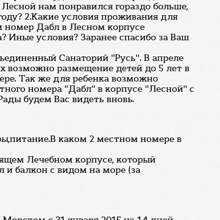
. Лесной нам понравился гораздо больше,
 году? 2.Какие условия проживания для
ем номер Дабл в Лесном корпусе
а? Иные условия? Заранее спасибо за Ваш
бъединенный Санаторий "Русь". В апреле
х возможно размещение детей до 5 лет в
ере. Так же для ребенка возможно
ного номера "Дабл" в корпусе "Лесной" с
 Рады будем Вас видеть вновь.
уры,питание.В каком 2 местном номере в
оящем Лечебном корпусе, который
 и балкон с видом на море (за