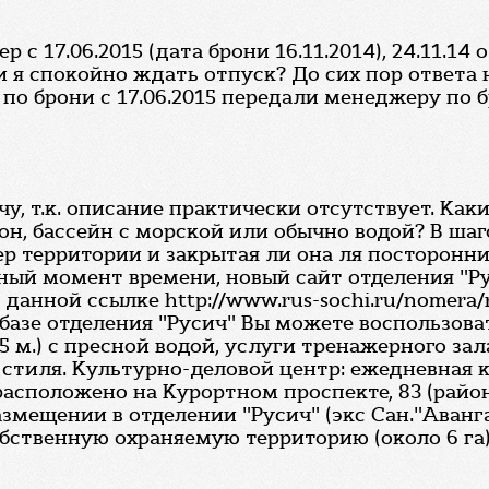
 с 17.06.2015 (дата брони 16.11.2014), 24.11.14
я спокойно ждать отпуск? До сих пор ответа н
 по брони с 17.06.2015 передали менеджеру по
, т.к. описание практически отсутствует. Ка
н, бассейн с морской или обычно водой? В ша
р территории и закрытая ли она ля посторонних
нный момент времени, новый сайт отделения "Ру
анной ссылке http://www.rus-sochi.ru/nomera/
 базе отделения "Русич" Вы можете воспользо
5 м.) с пресной водой, услуги тренажерного за
и стиля. Культурно-деловой центр: ежедневная 
асположено на Курортном проспекте, 83 (район
азмещении в отделении "Русич" (экс Сан."Аванг
бственную охраняемую территорию (около 6 га),