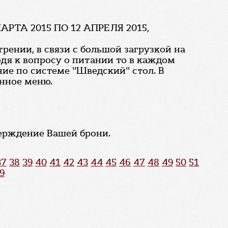
А 2015 ПО 12 АПРЕЛЯ 2015,
рении, в связи с большой загрузкой на
дя к вопросу о питании то в каждом
ние по системе "Шведский" стол. В
енное меню.
верждение Вашей брони.
37
38
39
40
41
42
43
44
45
46
47
48
49
50
51
9