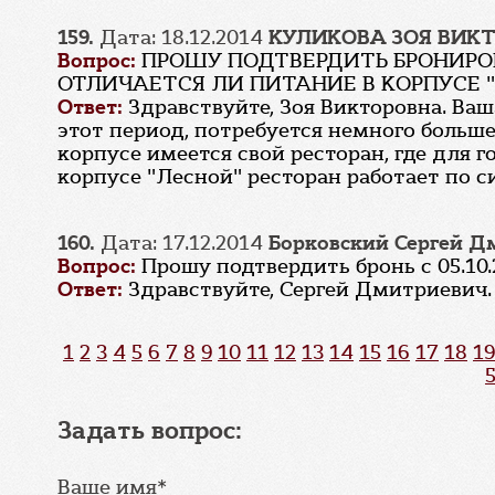
159.
Дата: 18.12.2014
КУЛИКОВА ЗОЯ ВИК
Вопрос:
ПРОШУ ПОДТВЕРДИТЬ БРОНИРОВ
ОТЛИЧАЕТСЯ ЛИ ПИТАНИЕ В КОРПУСЕ "
Ответ:
Здравствуйте, Зоя Викторовна. Ваш
этот период, потребуется немного больше
корпусе имеется свой ресторан, где для г
корпусе "Лесной" ресторан работает по 
160.
Дата: 17.12.2014
Борковский Сергей Д
Вопрос:
Прошу подтвердить бронь с 05.10.2
Ответ:
Здравствуйте, Сергей Дмитриевич.
1
2
3
4
5
6
7
8
9
10
11
12
13
14
15
16
17
18
19
Задать вопрос:
Ваше имя*