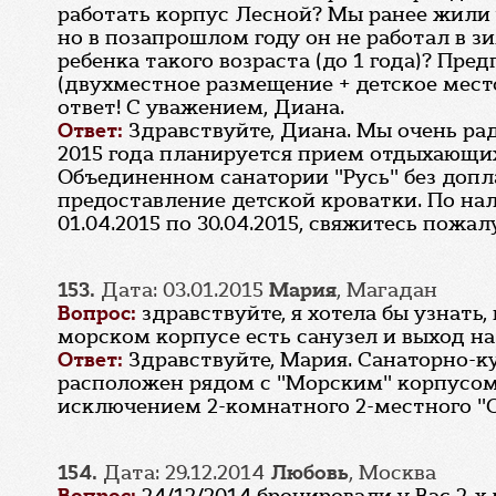
работать корпус Лесной? Мы ранее жили у
но в позапрошлом году он не работал в з
ребенка такого возраста (до 1 года)? Пр
(двухместное размещение + детское место
ответ! С уважением, Диана.
Ответ:
Здравствуйте, Диана. Мы очень рад
2015 года планируется прием отдыхающих
Объединенном санатории "Русь" без допл
предоставление детской кроватки. По на
01.04.2015 по 30.04.2015, свяжитесь пожал
153.
Дата: 03.01.2015
Мария
, Магадан
Вопрос:
здравствуйте, я хотела бы узнать
морском корпусе есть санузел и выход на
Ответ:
Здравствуйте, Мария. Санаторно-к
расположен рядом с "Морским" корпусом.
исключением 2-комнатного 2-местного "С
154.
Дата: 29.12.2014
Любовь
, Москва