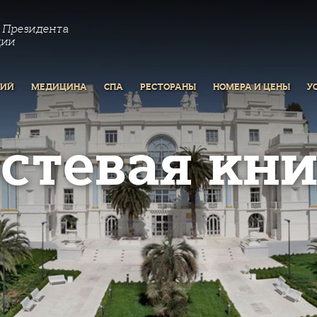
 Президента
ции
РИЙ
МЕДИЦИНА
СПА
РЕСТОРАНЫ
НОМЕРА И ЦЕНЫ
У
остевая кни