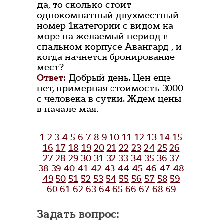
да, то сколько стоит
однокомнатный двухместный
номер 1категории с видом на
море на желаемый период в
спальном корпусе Авангард , и
когда начнется бронирование
мест?
Ответ:
Добрый день. Цен еще
нет, примерная стоимость 3000
с человека в сутки. Ждем цены
в начале мая.
1
2
3
4
5
6
7
8
9
10
11
12
13
14
15
16
17
18
19
20
21
22
23
24
25
26
27
28
29
30
31
32
33
34
35
36
37
38
39
40
41
42
43
44
45
46
47
48
49
50
51
52
53
54
55
56
57
58
59
60
61
62
63
64
65
66
67
68
69
Задать вопрос: