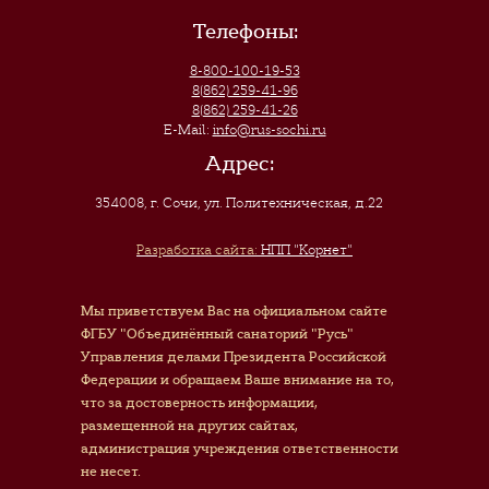
Телефоны:
8-800-100-19-53
8(862) 259-41-96
8(862) 259-41-26
E-Mail:
info@rus-sochi.ru
Адрес:
354008, г. Сочи
,
ул. Политехническая, д.22
Разработка сайта:
НПП "Корнет"
Мы приветствуем Вас на официальном сайте
ФГБУ "Объединённый санаторий "Русь"
Управления делами Президента Российской
Федерации и обращаем Ваше внимание на то,
что за достоверность информации,
размещенной на других сайтах,
администрация учреждения ответственности
не несет.