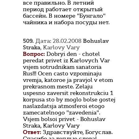
все правильно. В летний
период работает открытый
бассейн. В номере "Бунгало"
чайника и набора посуды нет.
509.
Дата: 28.02.2008
Bohuslav
Straka
, Karlovy Vary
Вопрос:
Dobryi den - chotel
peredat privet iz Karlovych Var
vsjem sotrudnikam sanatoria
Rus!!! Ocen casto vzpominaju
vremja, katoroe ja pravjol v etom
prekrasnom meste. Zelaju
uspesno zaversit rekonstrukciu 1
korpusa sto by moglo bolse gostej
naslazdatsja atmosferoi etogo
zamecatelnogo "zavedenia".
Vsjem bolsoi privet - Bohuslav
Straka, Karlovy Vary
Ответ:
Здравствуйте, Богуслав.
Спасибо за теплые слова!