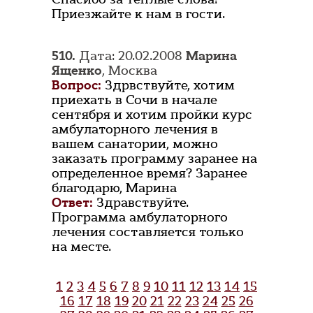
Приезжайте к нам в гости.
510.
Дата: 20.02.2008
Марина
Ященко
, Москва
Вопрос:
Здрвствуйте, хотим
приехать в Сочи в начале
сентября и хотим пройки курс
амбулаторного лечения в
вашем санатории, можно
заказать программу заранее на
определенное время? Заранее
благодарю, Марина
Ответ:
Здравствуйте.
Программа амбулаторного
лечения составляется только
на месте.
1
2
3
4
5
6
7
8
9
10
11
12
13
14
15
16
17
18
19
20
21
22
23
24
25
26