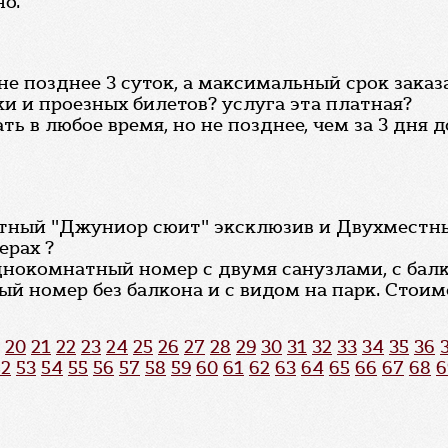
о.
не позднее 3 суток, а максимальный срок зака
ки и проезных билетов? услуга эта платная?
ать в любое время, но не позднее, чем за 3 дня
тный "Джуниор сюит" эксклюзив и Двухместны
ерах ?
днокомнатный номер с двумя санузлами, с балк
 номер без балкона и с видом на парк. Стоим
20
21
22
23
24
25
26
27
28
29
30
31
32
33
34
35
36
52
53
54
55
56
57
58
59
60
61
62
63
64
65
66
67
68
6