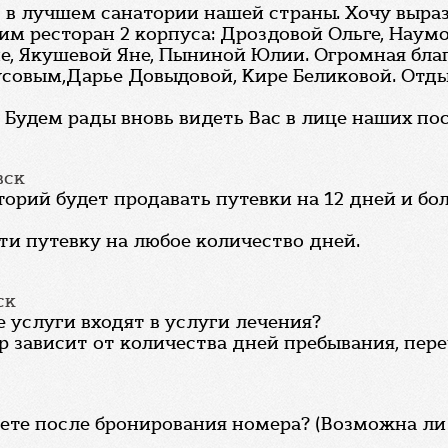
 в лучшем санатории нашей страны. Хочу выра
им ресторан 2 корпуса: Дроздовой Ольге, Наум
, Якушевой Яне, Пыниной Юлии. Огромная благ
совым,Дарье Довыдовой, Кире Беликовой. Отдых
 Будем рады вновь видеть Вас в лице наших по
вск
торий будет продавать путевки на 12 дней и бо
ти путевку на любое количество дней.
ск
е услуги входят в услуги лечения?
р зависит от количества дней пребывания, пер
ете после бронирования номера? (Возможна ли