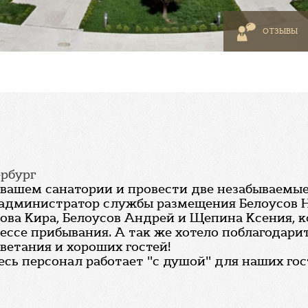
ОТЗЫВЫ
ербург
вашем санатории и провести две незабываемые н
 администратор службы размещения Белоусов Н
ова Кира, Белоусов Андрей и Щепина Ксения, 
ссе прибывания. А так же хотело поблагодарит
етания и хороших гостей!
есь персонал работает "с душой" для наших гос