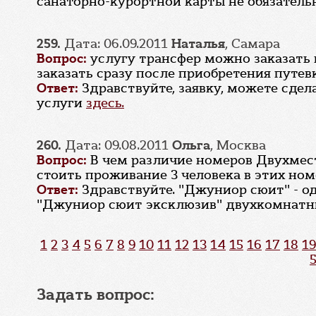
санаторно-курортной карты не обязательн
259.
Дата: 06.09.2011
Наталья
, Самара
Вопрос:
услугу трансфер можно заказать 
заказать сразу после приобретения путев
Ответ:
Здравствуйте, заявку, можете сдел
услуги
здесь.
260.
Дата: 09.08.2011
Ольга
, Москва
Вопрос:
В чем различие номеров Двухмес
стоить проживание 3 человека в этих ном
Ответ:
Здравствуйте. "Джуниор сюит" - о
"Джуниор сюит эксклюзив" двухкомнатный
1
2
3
4
5
6
7
8
9
10
11
12
13
14
15
16
17
18
19
Задать вопрос: