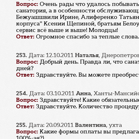
Вопрос:
Очень рады что удалось побывать
санатория, а в особенности обслуживающ
Бежуашшвили Ирине, Алиференко Татьяне
корпуса" Ксении Щепиной, братьям Белоу
сервис всё выше и выше! Молодцы!
Ответ:
Огромное спасибо за теплые слова.
253.
Дата: 12.10.2011
Наталья
, Днеропетро
Вопрос:
Добрый день. Правда ли, что сана
дней?
Ответ:
Здравствуйте. Вы можете преобрес
254.
Дата: 03.10.2011
Анна
, Ханты-Мансий
Вопрос:
Здравствуйте! Какие обязательны
Ответ:
Здравствуйте. Количество процеду
255.
Дата: 20.09.2011
Валентина
, ухта
Вопрос:
Какие формы оплаты вы предлага
100%-ая?)