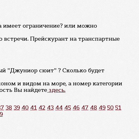
за имеет ограничение? или можно
 до встречи. Прейскурант на транспартные
й "Джуниор сюит" ? Сколько будет
оном и видом на море, а номер категории
ость Вы найдете
здесь.
37
38
39
40
41
42
43
44
45
46
47
48
49
50
51
9