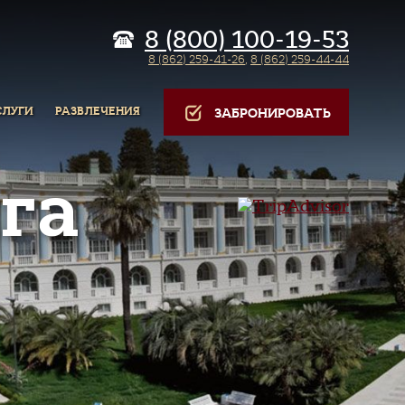
8 (800) 100-19-53
8 (862) 259-41-26
,
8 (862) 259-44-44
СЛУГИ
РАЗВЛЕЧЕНИЯ
ЗАБРОНИРОВАТЬ
га