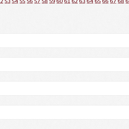
52
53
54
55
56
57
58
59
60
61
62
63
64
65
66
67
68
6