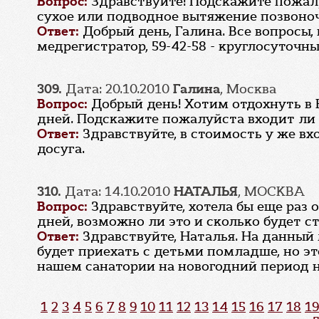
Вопрос:
Здравствуйте! Подскажите пожалу
сухое или подводное вытяжение позвоноч
Ответ:
Добрый день, Галина. Все вопросы,
медрегистратор, 59-42-58 - круглосуточн
309.
Дата: 20.10.2010
Галина
, Москва
Вопрос:
Добрый день! Хотим отдохнуть в В
дней. Подскажите пожалуйста входит ли 
Ответ:
Здравствуйте, в стоимость у же в
досуга.
310.
Дата: 14.10.2010
НАТАЛЬЯ
, МОСКВА
Вопрос:
Здравствуйте, хотела бы еще раз 
дней, возможно ли это и сколько будет ст
Ответ:
Здравствуйте, Наталья. На данный
будет приехать с детьми помладше, но э
нашем санатории на новогодний период н
1
2
3
4
5
6
7
8
9
10
11
12
13
14
15
16
17
18
19