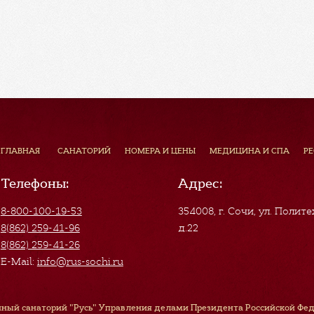
ГЛАВНАЯ
САНАТОРИЙ
НОМЕРА И ЦЕНЫ
МЕДИЦИНА И СПА
Р
Телефоны:
Адрес:
8-800-100-19-53
354008, г. Сочи
,
ул. Полите
8(862) 259-41-96
д.22
8(862) 259-41-26
E-Mail:
info@rus-sochi.ru
ный санаторий "Русь" Управления делами Президента Российской Феде