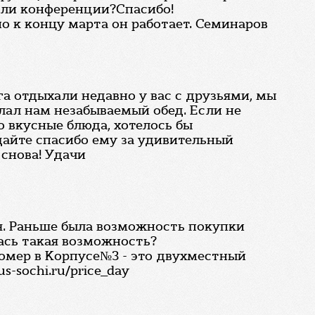
 или конференции?Спасибо!
о к концу марта он работает. Семинаров
га отдыхали недавно у вас с друзьями, мы
лал нам незабываемый обед. Если не
о вкусные блюда, хотелось бы
дайте спасибо ему за удивительный
 снова! Удачи
ся. Раньше была возможность покупки
ась такая возможность?
номер в Корпусе№3 - это двухместный
-sochi.ru/price_day