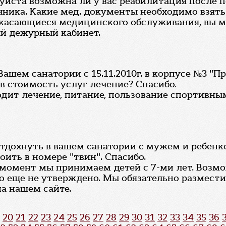
йста возможна ли у вас реабилитация после пе
ника. Какие мед. документы необходимо взять 
 касающиеся медицинского обслуживания, вы може
ый дежурный кабинет.
ашем санатории с 15.11.2010г. в корпусе №3 "П
в стоимость услуг лечение? Спасибо.
ходит лечение, питание, пользование спортив
отдохнуть в вашем санатории с мужем и ребенком
оить в номере "твин". Спасибо.
 момент мы принимаем детей с 7-ми лет. Возм
то еще не утверждено. Мы обязательно размес
а нашем сайте.
20
21
22
23
24
25
26
27
28
29
30
31
32
33
34
35
36