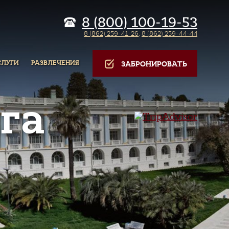
8 (800) 100-19-53
8 (862) 259-41-26
,
8 (862) 259-44-44
СЛУГИ
РАЗВЛЕЧЕНИЯ
ЗАБРОНИРОВАТЬ
га