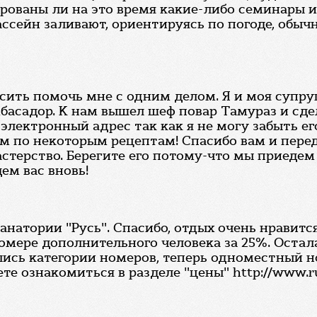
нированы ли на это время какие-либо семинары
ссейн заливают, ориентируясь по погоде, обычн
осить помочь мне с одним делом. Я и моя супру
басадор. К нам вышел шеф повар Тамураз и сде
электронный адрес так как я не могу забыть ег
ом по некоторым рецептам! Спасибо вам и пере
стерство. Берегите его потому-что мы приедем
ем вас вновь!
санатории "Русь". Спасибо, отдых очень нравит
мере дополнительного человека за 25%. Остал
лись категории номеров, теперь одноместный 
 ознакомиться в разделе "цены" http://www.rus