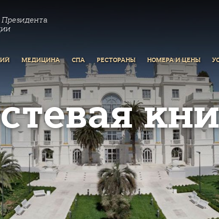
 Президента
ции
РИЙ
МЕДИЦИНА
СПА
РЕСТОРАНЫ
НОМЕРА И ЦЕНЫ
У
остевая кни