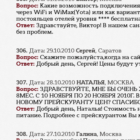
Вопрос:
Какие возможность подключения 
через WiFi и WiMax(Yota) или как вариант
постояльцев отелей уровня **** бесплатна
Ответ:
Здравствуйте, Виктор! В нашем сана
без проблем.
306.
Дата: 29.10.2010
Сергей
, Саратов
Вопрос:
Скажите пожалуйста,когда на сайт
Ответ:
Добрый день, Сергей! Цены будут у
307.
Дата: 28.10.2010
НАТАЛЬЯ
, МОСКВА
Вопрос:
ЗДРАВСТВУЙТЕ, МНЕ БЫ ОЧЕНЬ
8МЕС. С 10 НОЯБРЯ ПО 20 НОЯБРЯ 2010
НОВОМУ ПРЕЙСКУРАНТУ ЦЕН? СПАСИБ
Ответ:
Добрый день, Наталья! Стоимость н
питание. Подробнее с прейскурантом Вы 
308.
Дата: 27.10.2010
Галина
, Москва