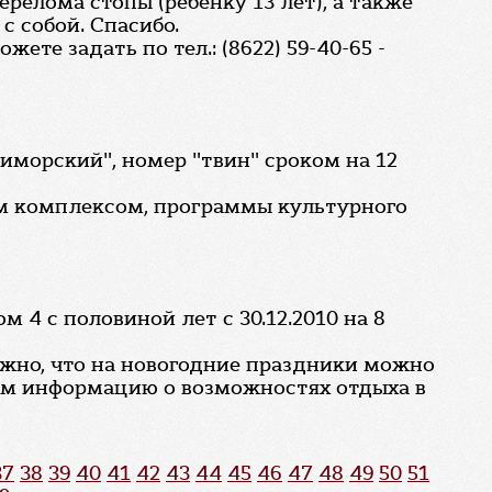
релома стопы (ребенку 13 лет), а также
с собой. Спасибо.
те задать по тел.: (8622) 59-40-65 -
риморский", номер "твин" сроком на 12
ным комплексом, программы культурного
 4 с половиной лет с 30.12.2010 на 8
ожно, что на новогодние праздники можно
тим информацию о возможностях отдыха в
37
38
39
40
41
42
43
44
45
46
47
48
49
50
51