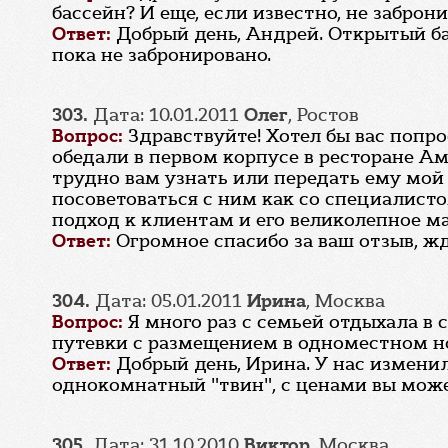
бассейн? И еще, если известно, не забро
Ответ:
Добрый день, Андрей. Открытый ба
пока не забронировано.
303.
Дата: 10.01.2011
Олег
, Ростов
Вопрос:
Здравствуйте! Хотел бы вас попр
обедали в первом корпусе в ресторане Ам
трудно вам узнать или передать ему мой 
посоветоваться с ним как со специалист
подход к клиентам и его великолепное ма
Ответ:
Огромное спасибо за ваш отзыв, жд
304.
Дата: 05.01.2011
Ирина
, Москва
Вопрос:
Я много раз с семьей отдыхала в 
путевки с размещением в одноместном но
Ответ:
Добрый день, Ирина. У нас измени
однокомнатный "твин", с ценами вы можете
305.
Дата: 31.10.2010
Виктор
, Москва